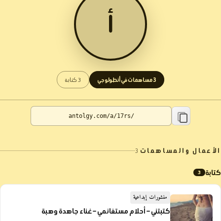
أ
3 مساهمات في أنطولوجي
3 كتابة
الأعمال والمساهمات
3
كتابة
3
منشورات إبداعية
كتبتني – أحلام مستغانمي – غناء جاهدة وهبة