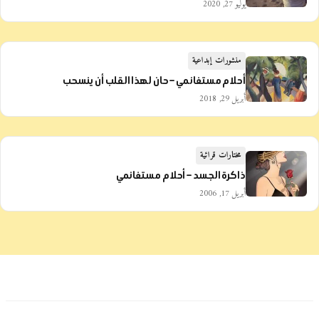
يوليو 27, 2020
منشورات إبداعية
أحلام مستغانمي – حان لهذا القلب أن ينسحب
أبريل 29, 2018
مختارات قرائية
ذاكرة الجسد – أحلام مستغانمي
أبريل 17, 2006