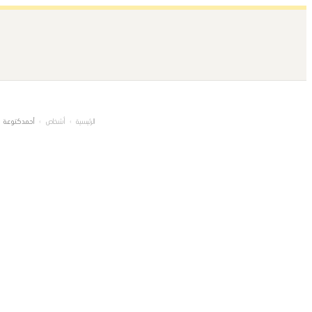
تخطى
إلى
المحتوى
الرئيسية
›
أشخاص
›
أحمد كتوعة