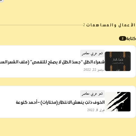
الأعمال والمساهمات
2
كتابة
2
شعر عربي معاصر
شعراء الظل “جسدُ الظل لا يصلح للتقمص” (ملف الشعر الس
سبتمبر 22, 2022
شعر عربي معاصر
الخوف ذئبٌ ينهش الانتظار (مختارات) – أحمد كتوعة
فبراير 8, 2022