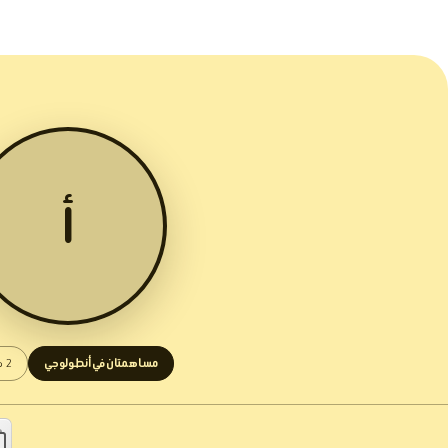
أ
مساهمتان في أنطولوجي
2 كتابة