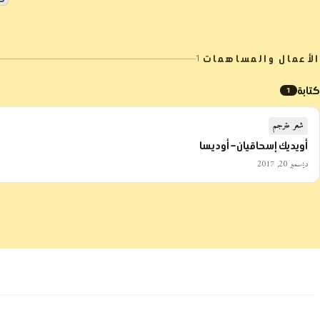
الأعمال والمساهمات
1
كتابة
1
شعر مترجم
أويديك إسحاقيان – أوديسا
ديسمبر 20, 2017