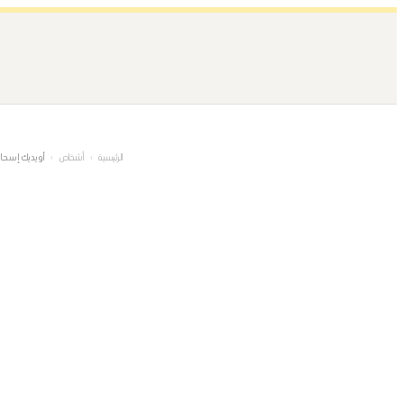
تخطى
إلى
المحتوى
الرئيسية
›
أشخاص
›
أويديك إسحا