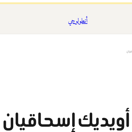
أنطولوجي
قيان
أويديك إسحاقيان