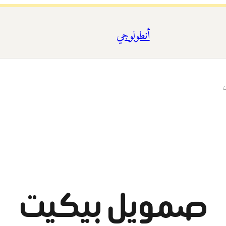
أنطولوجي
ت
صمويل بيكيت