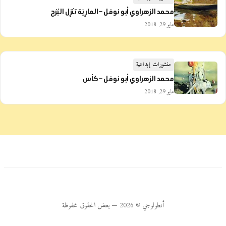
محمد الزهراوي أبو نوفل – العارِيَة تنْزِل البُرْج
مايو 29, 2018
منشورات إبداعية
محمد الزهراوي أبو نوفل – كأس
مايو 29, 2018
أنطولوجي © 2026 — بعض الحقوق محفوظة