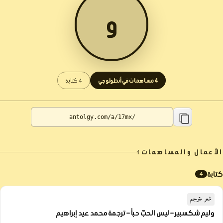
و
4 مساهمات في أنطولوجي
4 كتابة
الأعمال والمساهمات
4
كتابة
4
شعر مترجم
وليم شكسبير – ليس الحبّ حباً – ترجمة محمد عيد إبراهيم