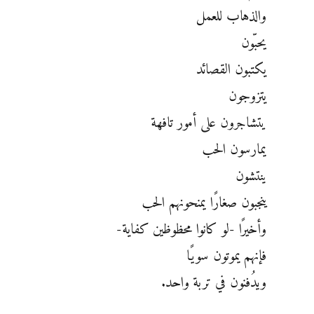
والذهاب للعمل
يحبّون
يكتبون القصائد
يتزوجون
يتشاجرون على أمور تافهة
يمارسون الحب
ينتشون
ينجبون صغارًا يمنحونهم الحب
وأخيرًا -لو كانوا محظوظين كفاية-
فإنهم يموتون سويًا
ويدُفنون في تربة واحد.