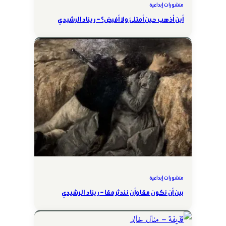
منشورات إبداعية
أين أذهب حين أمتلئ ولا أفيض؟ – ريناد الرشيدي
منشورات إبداعية
بين أن نكون معًا وأن نندثر معًا – ريناد الرشيدي