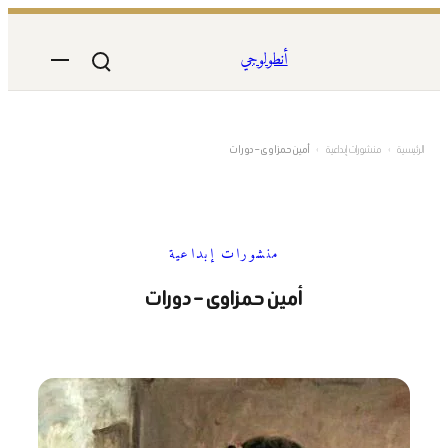
تخطى
إلى
أنطولوجي
المحتوى
الرئيسية
›
منشورات إبداعية
›
أمين حمزاوى – دورات
منشورات إبداعية
أمين حمزاوى – دورات