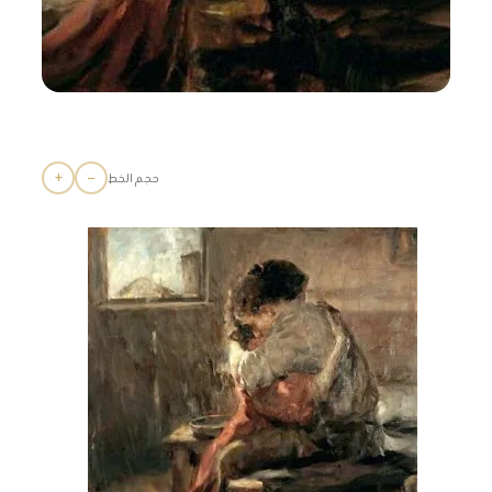
+
−
حجم الخط