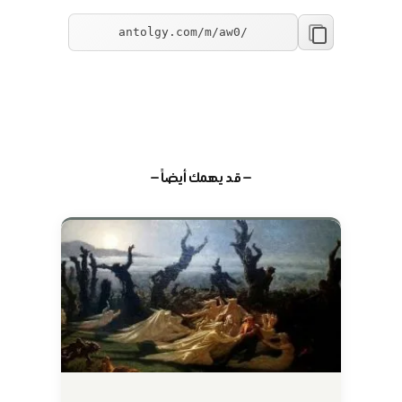
— قد يهمك أيضاً —