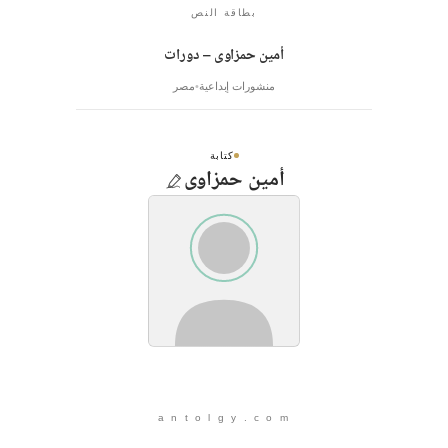
بطاقة النص
أمين حمزاوى – دورات
منشورات إبداعية
مصر
كتابة
أمين حمزاوى
a n t o l g y . c o m