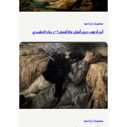
منشورات إبداعية
أين أذهب حين أمتلئ ولا أفيض؟ – ريناد الرشيدي
منشورات إبداعية