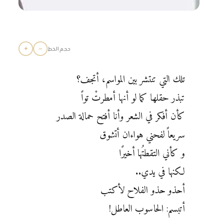
+
−
حجم الخط
تلك التي تنتشر بين المواسم، أتجف؟
تبذر حقلها كما لو أنها أمطرتْ تواً
كأن أفكر في الشعر وأنا أفتح حمالة الصدر
سريعاً لفحني هواءان أتشوق
و كأني التقطتُها أخيرًا
لكنها في يدي..
أحذو حذو الفلاح لأكتب
أتبسم: الحاسوب العاطل!