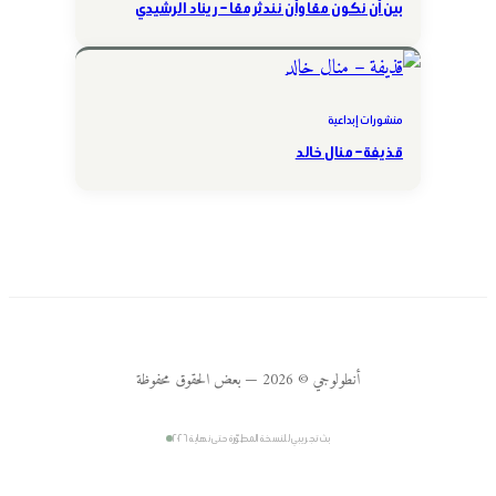
بين أن نكون معًا وأن نندثر معًا – ريناد الرشيدي
منشورات إبداعية
قذيفة – منال خالد
أنطولوجي © 2026 — بعض الحقوق محفوظة
بث تجريبي للنسخة المطوّرة حتى نهاية ٢٠٢٦