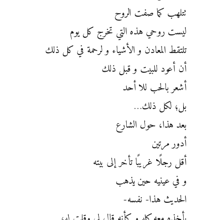
تتلهب كما صفت الروح
ليست روحي هذه التي تخرج كل يوم
تلتقط المعادن و الأشياء و لرحمة في كل ذلك
أن أعود للبيت و قبل ذلك
أشعر بالحب للا أحد
بل؛ لكل ذلك…
بعد هذا، حول الشارع
أدور مرتين
أقل رجلًا غريبًا تأخر إلى بيته
و في عينيه حين يذهب
الحديث هذا- نفسه-
يأخذه معه كله و كأنه قال لي وقلت له،