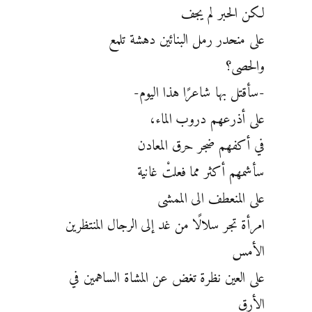
لكن الحبر لم يجف
على منحدر رمل البنائين دهشة تلمع
والحصى؟
-سأقتل بها شاعرًا هذا اليوم-
على أذرعهم دروب الماء،
في أكفهم ضجر حرق المعادن
سأشمهم أكثر مما فعلتْ غانية
على المنعطف الى الممشى
امرأة تجر سلالًا من غد إلى الرجال المنتظرين
الأمس
على العين نظرة تغض عن المشاة الساهمين في
الأرق