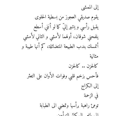
إلى الممشى
يقوم صديقي العجوز من بسطية الحلوى
يقبل رأسي و يشير إليّ كما لو أنني أسطع
يلفحني شوقان، أولهما لأمشي و الثاني لأمشي
أتمسك بندب الطبيعة المتضائلة، كم أنها طيبة و
مثالية
كالحزن .. كالحزن
فأحس بزخم قلبي وفوات الأوان على التعثر
إلى الكراج
في الزحمة
تومئ راهبة برأسها وتمضي الى الطبابة
إلى بائعي السكائر التوأمين