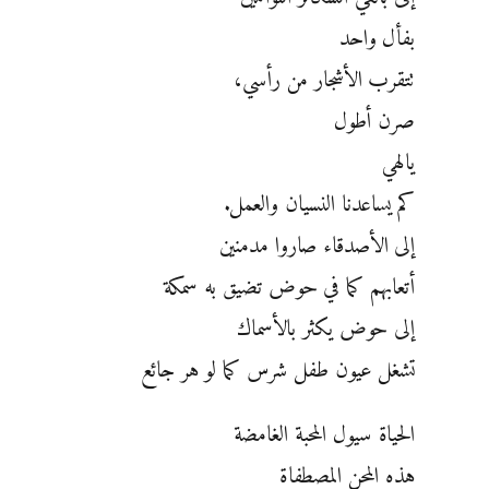
بفأل واحد
تتقرب الأشجار من رأسي،
صرن أطول
يالهي
كم يساعدنا النسيان والعمل.
إلى الأصدقاء صاروا مدمنين
أتعابهم كما في حوض تضيق به سمكة
إلى حوض يكثر بالأسماك
تشغل عيون طفل شرس كما لو هر جائع
الحياة سيول المحبة الغامضة
هذه المحن المصطفاة