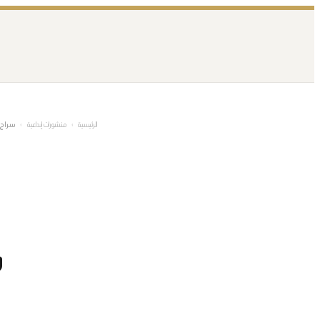
تخطى
إلى
المحتوى
الرئيسية
›
منشورات إبداعية
›
سراج ا
س