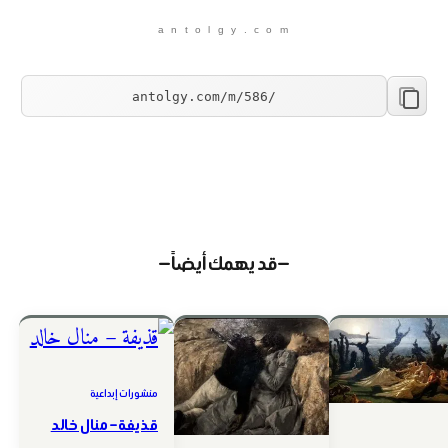
a n t o l g y . c o m
— قد يهمك أيضاً —
منشورات إبداعية
قذيفة – منال خالد