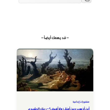
— قد يهمك أيضاً —
منشورات إبداعية
أين أذهب حين أمتلئ ولا أفيض؟ – ريناد الرشيدي