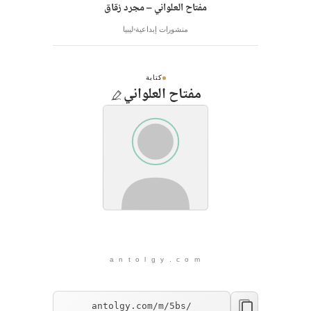
مفتاح العلواني – مجرد زقاق
منشورات إبداعية
ليبيا
كتابة
مفتاح العلواني
a n t o l g y . c o m