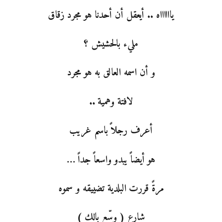
يااااااه .. أيعقل أن أحدنا هو مجرد زقاق
مليء بالحشيش ؟
و أن اسمه العالق به هو مجرد
لافتة وهمية ..
أعرف رجلاً باسم غريب
هو أيضاً يبدو واسعاً جداً …
مرةً قررت البلدية تضييقه و سموه
شارع ( وسّع بالك )