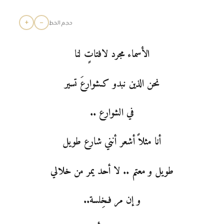
+
−
حجم الخط
الأسماء مجرد لافتاتٍ لنا
نحن الذين نبدو كـشوارعَ تسير
في الشوارع ..
أنا مثلاً أشعر أنني شارع طويل
طويل و معتم .. لا أحد يمر من خلالي
و إن مر فـخِلسة..