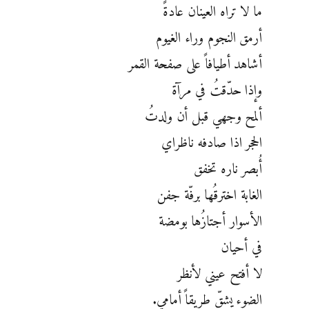
ما لا تراه العينان عادةً
أرمق النجوم وراء الغيوم
أشاهد أطيافاً على صفحة القمر
وإذا حدّقتُ في مرآة
ألمح وجهي قبل أن ولدتُ
الحجر اذا صادفه ناظراي
أُبصر ناره تخفق
الغابة اخترقُها برفّة جفن
الأسوار أجتازُها بومضة
في أحيان
لا أفتح عيني لأنظر
الضوء يشقّ طريقاً أمامي.