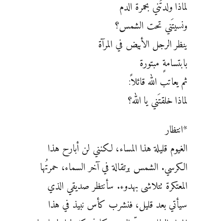
لماذا ولدتَني بحمرة الدم
ونسيتَني تحت الشمس؟
ينظر الرجل الأبيض في المرآة
بابتسامةٍ مبتورة
ثم يعاتب الله قائلاً:
لماذا خلقتَني يا الله؟
*انتظار
الغيوم قليلة هذا المساء، لكنني لن أبارح هذا
الكرسي. الشمس برتقالة في آخر السماء، حمرتُها
المعتكرة تتلاشى بهدوء. سأنتظر صديقي الذي
سيأتي بعد قليل، فنشرب كأس نبيذ في هذا