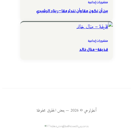
منشورات إبداعية
بين أن نكون معًا وأن نندثر معًا – ريناد الرشيدي
منشورات إبداعية
قذيفة – منال خالد
أنطولوجي © 2026 — بعض الحقوق محفوظة
بث تجريبي للنسخة المطوّرة حتى نهاية ٢٠٢٦