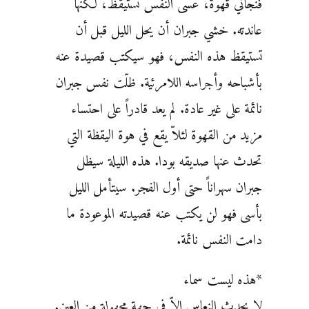
فنجاني قهوة، عسى النفس تستيقظ، لكنها
عاندته. خشي جبران أن يحل الليل قبل أن
تستيقظ هذه النفس، فهو سيكتب قصيدة عنه
بأشباحه وأجراسه اللامرئية. ظلّت نفس جبران
نائمة على غير عادة. لم يعد قادراً على احتساء
مزيد من القهوة لئلاّ يقع في هوة اليقظة التي
تحدث عنها صديقه بودا. هذه الليلة سيظل
جبران سهراناً حتى أول الفجر. سيتأمل الليل
بأسى فهو لن يكتب عنه قصيدته الموعودة ما
دامت النفس نائمة.
*هذه ليست سماء
لا يحدث النعاس الاّ في جهة مجهولة من العين.