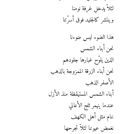
لئلاّ يدخل غرفة نومنا
وينتشر كالجليد فوق أسرّتنا
هذا الضوء ليس ضوءنا
نحن أبناء الشمس
الذين يلوّح غبارها جلودهم
نحن أبناء الزرقة الممزوجة بالذهب
الأصفر الذهب
أبناء الشمس المستيقظة منذ الأزل
عندما ينهمر ثلج الأعالي
ننام مثل أهل الكهف
نغمض عيوننا لئلاّ تجرحها