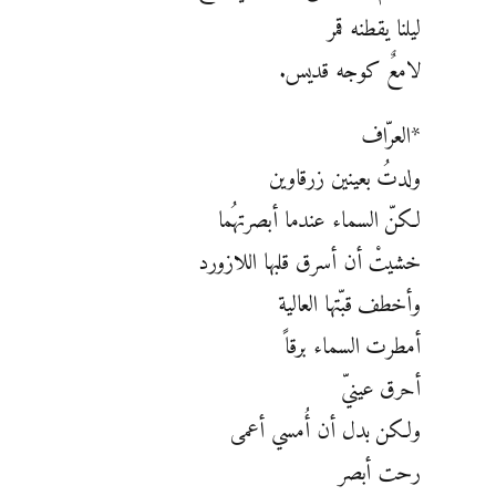
ليلنا يقطنه قمر
لامعٌ كوجه قديس.
*العرّاف
ولدتُ بعينين زرقاوين
لكنّ السماء عندما أبصرتهُما
خشيتْ أن أسرق قلبها اللازورد
وأخطف قبّتها العالية
أمطرت السماء برقاً
أحرق عينيّ
ولكن بدل أن أُمسي أعمى
رحت أبصر