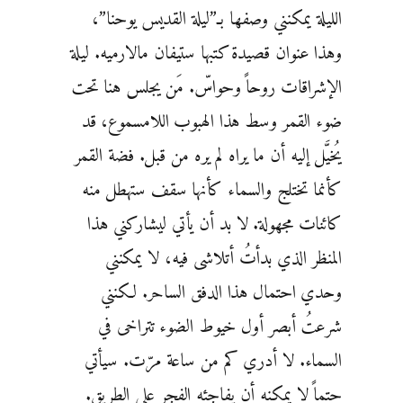
الليلة يمكنني وصفها بـ”ليلة القديس يوحنا”،
وهذا عنوان قصيدة كتبها ستيفان مالارميه. ليلة
الإشراقات روحاً وحواسّ. مَن يجلس هنا تحت
ضوء القمر وسط هذا الهبوب اللامسموع، قد
يُخيَّل إليه أن ما يراه لم يره من قبل. فضة القمر
كأنما تختلج والسماء كأنها سقف ستهطل منه
كائنات مجهولة. لا بد أن يأتي ليشاركني هذا
المنظر الذي بدأتُ أتلاشى فيه، لا يمكنني
وحدي احتمال هذا الدفق الساحر. لكنني
شرعتُ أبصر أول خيوط الضوء تتراخى في
السماء. لا أدري كم من ساعة مرّت. سيأتي
حتماً لا يمكنه أن يفاجئه الفجر على الطريق.