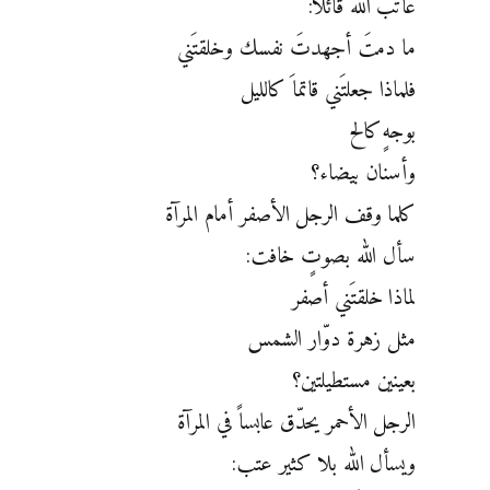
عاتب الله قائلاً:
ما دمتَ أجهدتَ نفسك وخلقتَني
فلماذا جعلتَني قاتماَ كالليل
بوجهٍ كالح
وأسنان بيضاء؟
كلما وقف الرجل الأصفر أمام المرآة
سأل الله بصوتٍ خافت:
لماذا خلقتَني أصفر
مثل زهرة دوّار الشمس
بعينين مستطيلتين؟
الرجل الأحمر يحدّق عابساً في المرآة
ويسأل الله بلا كثير عتب: