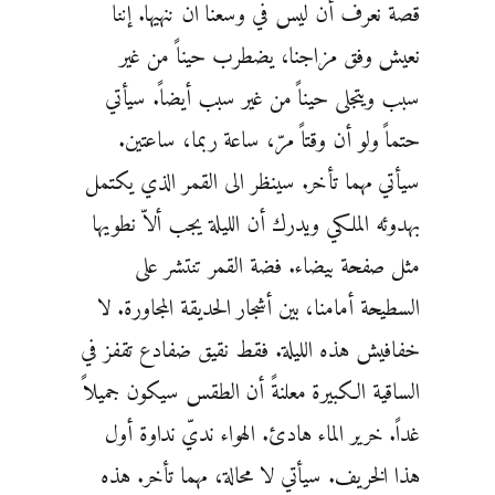
قصة نعرف أن ليس في وسعنا ان ننهيها. إننا
نعيش وفق مزاجنا، يضطرب حيناً من غير
سبب ويتجلى حيناً من غير سبب أيضاً. سيأتي
حتماً ولو أن وقتاً مرّ، ساعة ربما، ساعتين.
سيأتي مهما تأخر. سينظر الى القمر الذي يكتمل
بهدوئه الملكي ويدرك أن الليلة يجب ألاّ نطويها
مثل صفحة بيضاء. فضة القمر تنتشر على
السطيحة أمامنا، بين أشجار الحديقة المجاورة. لا
خفافيش هذه الليلة. فقط نقيق ضفادع تقفز في
الساقية الكبيرة معلنةً أن الطقس سيكون جميلاً
غداً. خرير الماء هادئ. الهواء نديّ نداوة أول
هذا الخريف. سيأتي لا محالة، مهما تأخر. هذه