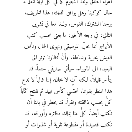
الهواء الطلق ونعدّ النجوم كما في كل ليلة لنعلم ما
حال كوكبنا وهل يوافق الفلك، هذا الخريف،
برجنا المشترك، القوس. ولدنا معا في تشرين
الثاني، في ربعه الأخير، ما يعني بحسب كتب
الأبراج أننا نحبّ الموسيقى ونهوى الجمال ونألف
العيش بحرية وبساطة، وأنّ أنظارنا ترنو الى
البعيد، الى الماوراء. سيأتي صديقي حتماً. قد
يتأخر قليلاً، لكنه آتٍ لا محالة. إننا غالباً لا ندع
هذا المنظر يفوتنا. نحتسي كأس نبيذ ثم نفتح كتاباً
كلٌّ بحسب ذائقته ونقرأ. قد يخطر في بالنا أن
نكتب أيضاً. كلٌّ منا يملك دفاتره وأوراقه، قد
نكتب قصيدة أو مقطوعة نثرية أو شذرات أو