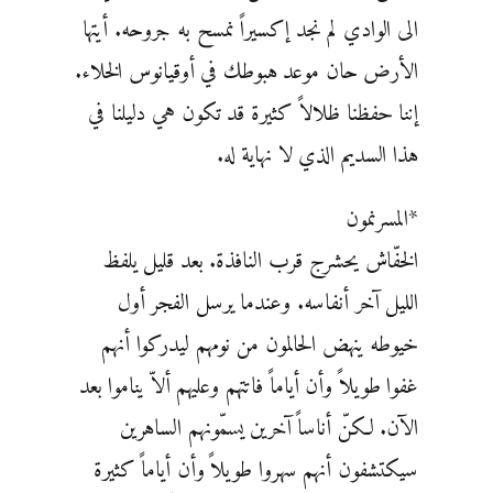
الى الوادي لم نجد إكسيراً نمسح به جروحه. أيتها
الأرض حان موعد هبوطك في أوقيانوس الخلاء.
إننا حفظنا ظلالاً كثيرة قد تكون هي دليلنا في
هذا السديم الذي لا نهاية له.
*المسرنمون
الخفّاش يحشرج قرب النافذة. بعد قليل يلفظ
الليل آخر أنفاسه. وعندما يرسل الفجر أول
خيوطه ينهض الحالمون من نومهم ليدركوا أنهم
غفوا طويلاً وأن أياماً فاتتهم وعليهم ألاّ يناموا بعد
الآن. لكنّ أناساً آخرين يسمّونهم الساهرين
سيكتشفون أنهم سهروا طويلاً وأن أياماً كثيرة