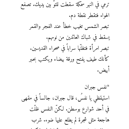
ترمي في النهر سمكة سقطت للتوّ بين يديك. تصفع
الهواء فتقطر نقطة دم.
تبصر الشمس تغيب خطأ عند الفجر والقمر
يسقط في شباك العائدين من نومهم.
تبصر امرأة فتظنّها سراباً في صحراء القديسين.
كأنك طيف يفتح ورقة بيضاء ويكتب بحبر
أبيض.
*نفس جبران
استيقظي يا نفسُ، قال جبران، جالساً في مقهى
في أحد شوارع بوسطن. لكنّ النفس ظلّت
هاجعة مثل شجرة لم يطلع عليها ضوء. شرب