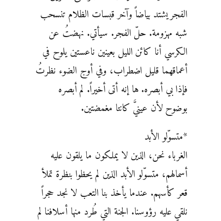
الفجر يشتد بياضاً وآخر قبسات الظلام تنسحب
شبه مهزومة. حلّ الفجر. سيأتي. نهضتُ عن
الكرسي أنا كائن الليل بعينين ناعستين يلوح في
أعماقهما قليل اضطراب، وفي أوج الضوء نظرتُ
فإذا بي أبصره. ها إنه أتى أخيراً. لم أبصره
بوضوح لأن عينيَّ كانتا مغمضتين.
*متسوّلو الأبد
الغرباء نحن، الذين لا يملكون ما يلقون عليه
أسمالهم، متسوّلو الأبد الذين لم يحظوا بنظرة تملأ
قعر كأسهم. عندما يأخذ بنا التعب لا نجد حجراً
نلقي عليه رؤوسنا. الجنة التي طُرد منها أسلافنا لم