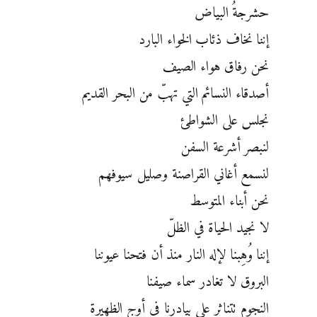
حشرجةُ البياض
إننا نخاف ذئاب الخواء البارد
نحن رفاق هواء الصيف
أصدقاء النسائم التي تهبّ من البحر القديم
نجلس على الشواطئ
لنبصر أشرعة السفن
لنسمع أغاني القراصنة وصليل سيوفهم
نحن أبناء المتوسط
لا نجيد الحياة في الظلّ
إننا وُهِبنا لإله النار منذ أن فتحنا عيوننا
البروق لا تغادر سماء صيفنا
النجوم تتناثر على بيادرنا في أوج الظهيرة