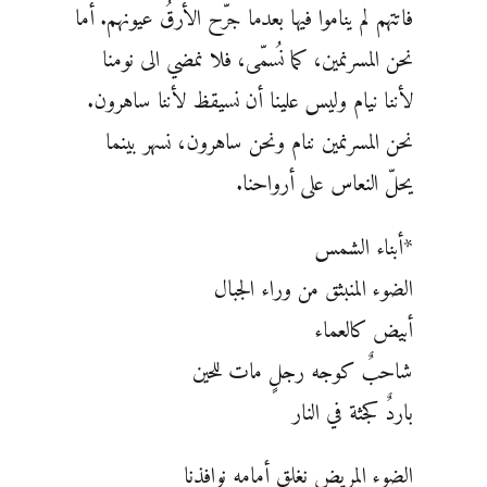
فاتتهم لم يناموا فيها بعدما جرّح الأرقُ عيونهم. أما
نحن المسرنمين، كما نُسمّى، فلا نمضي الى نومنا
لأننا نيام وليس علينا أن نسيقظ لأننا ساهرون.
نحن المسرنمين ننام ونحن ساهرون، نسهر بينما
يحلّ النعاس على أرواحنا.
*أبناء الشمس
الضوء المنبثق من وراء الجبال
أبيض كالعماء
شاحبٌ كوجه رجلٍ مات للحين
باردٌ كجثة في النار
الضوء المريض نغلق أمامه نوافذنا