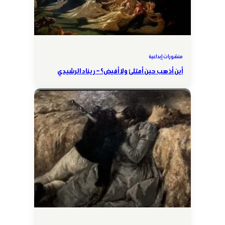
منشورات إبداعية
أين أذهب حين أمتلئ ولا أفيض؟ – ريناد الرشيدي