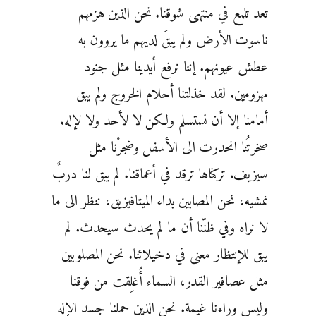
تعد تلمع في منتهى شوقنا. نحن الذين هزمهم
ناسوت الأرض ولم يبقَ لديهم ما يروون به
عطش عيونهم. إننا نرفع أيدينا مثل جنود
مهزومين. لقد خذلتنا أحلام الخروج ولم يبق
أمامنا إلا أن نستسلم ولكن لا لأحد ولا لإله.
صخرتُنا انحدرت الى الأسفل وضجرْنا مثل
سيزيف. تركناها ترقد في أعماقنا. لم يبق لنا دربٌ
نمشيه، نحن المصابين بداء الميتافيزيق، ننظر الى ما
لا نراه وفي ظنّنا أن ما لم يحدث سيحدث. لم
يبق للإنتظار معنى في دخيلائنا. نحن المصلوبين
مثل عصافير القدر، السماء أُغلِقت من فوقنا
وليس وراءنا غيمة. نحن الذين حملنا جسد الإله