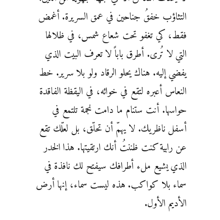
التثاؤب خفقُ جناحين في عمق السريرة. أغمض
فقط، كي تغفو تحت شعاع شمس، في ظلالها
التي لا تُرى. أطرق باباً لا تعرف البيت الذي
يفضي إليه. هناك يحلو الرقاد ولو بلا سرير. خط
النعاس أعبره لتقع في خوائه، في اليقظة الفاقدة
حواسها. أنت ستنام ما دامت نجمة تلتمع في
أسفل ناظريك. لا يهمّ أن تحلّق، بل لعلّك تقع
عن رابية كنت ظننتُ أنك ارتقيتها. هذا الخدر
الذي يشيع ملء أطرافك سيفتح لك نافذة في
سماء بلا كواكب. هذه ليست سماء، إنها أرض
الأديم الأول.