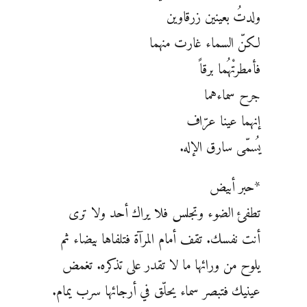
ولدتُ بعينين زرقاوين
لكنّ السماء غارت منهما
فأمطرتْهُما برقاً
جرح سماءهما
إنهما عينا عرّاف
يُسمّى سارق الإله.
*حبر أبيض
تطفئ الضوء وتجلس فلا يراك أحد ولا ترى
أنت نفسك. تقف أمام المرآة فتلفاها بيضاء ثم
يلوح من ورائها ما لا تقدر على تذكره. تغمض
عينيك فتبصر سماء يحلّق في أرجائها سرب يمام.