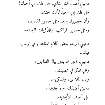
دعيني أصب لك الشاي، هل قلت إني أحبك؟
هل قلت إني سعيدٌ لأنك جئت..
وأن حضورك يسعد مثل حضور القصيده
ومثل حضور المراكب، والذكريات البعيده..
دعيني أترجم بعض كلام المقاعد وهي ترحب
فيك..
دعيني، أعبر عما يدور ببال الفناجين،
وهي تفكر في شفتيك..
وبال الملاعق، والسكريه..
دعيني أضيفك حرفاً جديداً..
على أحرف الأبجديه..