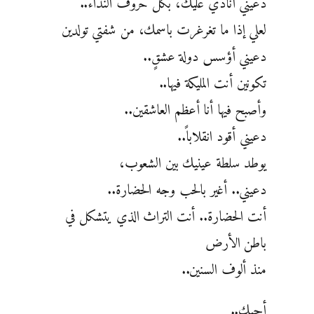
دعيني أنادي عليك، بكل حروف النداء..
لعلي إذا ما تغرغرت باسمك، من شفتي تولدين
دعيني أؤسس دولة عشقٍ..
تكونين أنت المليكة فيها..
وأصبح فيها أنا أعظم العاشقين..
دعيني أقود انقلاباً..
يوطد سلطة عينيك بين الشعوب،
دعيني.. أغير بالحب وجه الحضارة..
أنت الحضارة.. أنت التراث الذي يتشكل في
باطن الأرض
منذ ألوف السنين..
أحبك..