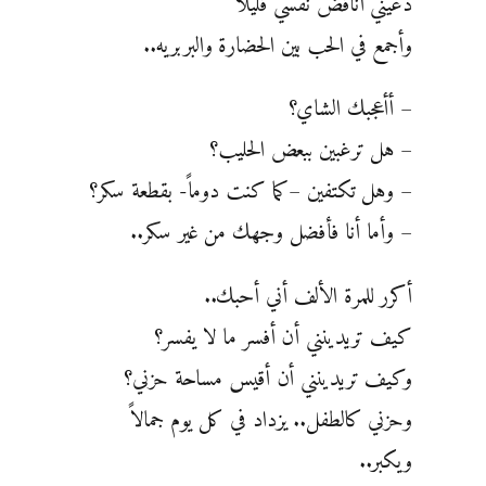
دعيني أناقض نفسي قليلاً
وأجمع في الحب بين الحضارة والبربريه..
– أأعجبك الشاي؟
– هل ترغبين ببعض الحليب؟
– وهل تكتفين –كما كنت دوماً- بقطعة سكر؟
– وأما أنا فأفضل وجهك من غير سكر..
أكرر للمرة الألف أني أحبك..
كيف تريدينني أن أفسر ما لا يفسر؟
وكيف تريدينني أن أقيس مساحة حزني؟
وحزني كالطفل.. يزداد في كل يوم جمالاً
ويكبر..