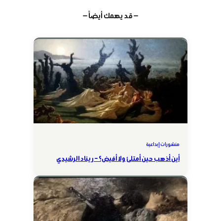
— قد يهمك أيضاً —
منشورات إبداعية
أين أذهب حين أمتلئ ولا أفيض؟ – ريناد الرشيدي