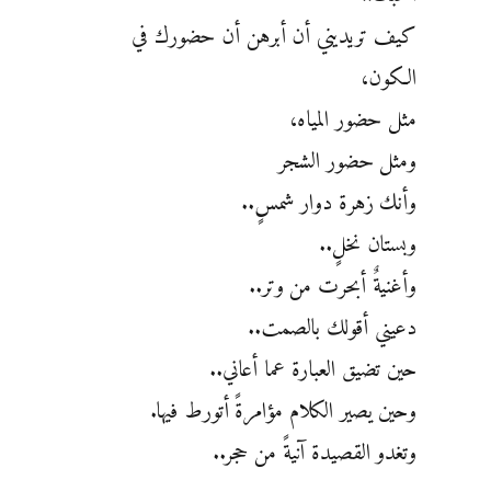
كيف تريديني أن أبرهن أن حضورك في
الكون،
مثل حضور المياه،
ومثل حضور الشجر
وأنك زهرة دوار شمسٍ..
وبستان نخلٍ..
وأغنيةٌ أبحرت من وتر..
دعيني أقولك بالصمت..
حين تضيق العبارة عما أعاني..
وحين يصير الكلام مؤامرةً أتورط فيها.
وتغدو القصيدة آنيةً من حجر..