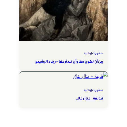
منشورات إبداعية
بين أن نكون معًا وأن نندثر معًا – ريناد الرشيدي
منشورات إبداعية
قذيفة – منال خالد