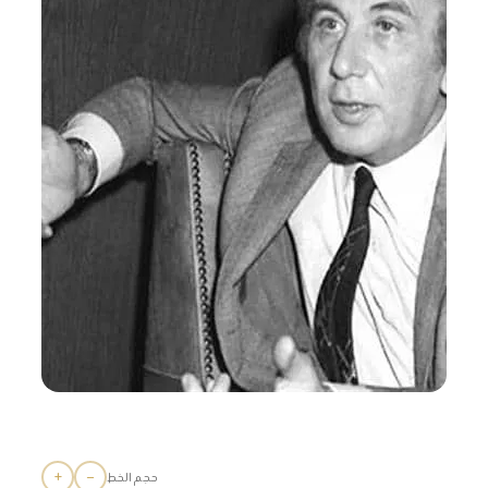
+
−
حجم الخط