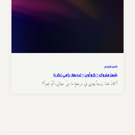
شعر مترجم
شِعرٌ متروك – كو أون – ترجمة: رامي زكريا
أكانَ هذا روحاً يعوي في مرحلةٍ ما مِنْ حياتي، أمْ شِعراً؟