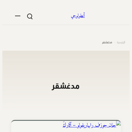
تخطى
إلى
أنطولوجي
المحتوى
الرئيسية
›
مدغشقر
مدغشقر