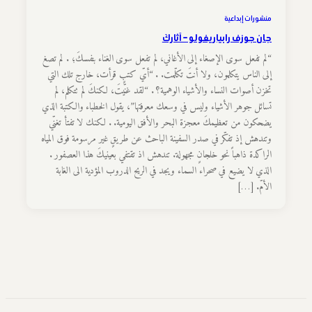
منشورات إبداعية
جان جوزف رابياريفولو – آثاركَ
“لم تفعل سوى الإصغاء إلى الأغاني، لم تفعل سوى الغناء بنفسكَ؛ . لم تصغ
إلى الناس يتكلمون، ولا أنتَ تكلّمت. . “أيّ كتبٍ قرأت، خارج تلك التي
تخزن أصوات النساء والأشياء الوهمية؟ . “لقد غنّيتَ، لكنكَ لم تتكلم، لم
تسائل جوهر الأشياء وليس في وسعك معرفتها”، يقول الخطباء والكتبة الذي
يضحكون من تعظيمكَ معجزة البحر والأفق اليومية. . لكنك لا تفتأ تغنّي
وتندهش إذ تفكّر في صدر السفينة الباحث عن طريقٍ غير مرسومة فوق المياه
الراكدة ذاهباً نحو خلجانٍ مجهولة. تندهش اذ تقتفي بعينيكَ هذا العصفور .
الذي لا يضيع في صحراء السماء ويجد في الريح الدروب المؤدية الى الغابة
الأمّ. […]