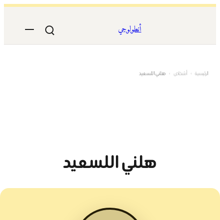
تخطى
إلى
أنطولوجي
المحتوى
الرئيسية
›
أشخاص
›
هلني اللسعيد
هلني اللسعيد