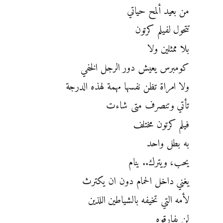
من بعيد ألمح حياتي
تتحول لفيلم كرتون
بلا ممثلين ولا
كومبرس يعيش دور الرجل الخفي
ولا امراة تظن نفسها مهمة لهذه الدرجة
تأتي وتنصرف متى شاءت
فيلم كرتون مختلف
به بطل واحد
يحب، ويترك.. ينام
يغني داخل الحمام دون ان يكترث
لأمه التي تخيفه بالشياطين اللذين
لن يفارقوه