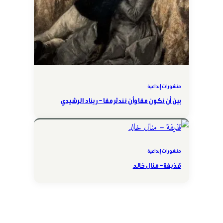
منشورات إبداعية
بين أن نكون معًا وأن نندثر معًا – ريناد الرشيدي
منشورات إبداعية
قذيفة – منال خالد