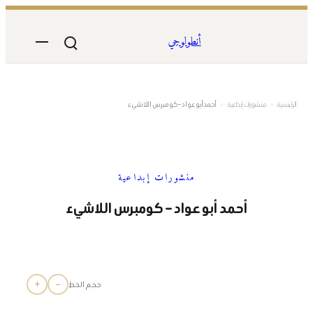
تخطى
إلى
أنطولوجي
المحتوى
الرئيسية
›
منشورات إبداعية
›
أحمد أبو عواد – كومبرس اللاشيء
منشورات إبداعية
أحمد أبو عواد – كومبرس اللاشيء
+
−
حجم الخط