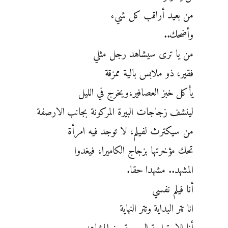
من بعيد أراقب كل شيء
وأضحك..
من يا ترى سيشاهد رجل مثلي
فقير، ذو ملابس بالية ممزقة
يأكل خبز العصافير،ويخرج في الليل
لينشف زجاجات البيرة المركونة بجانب الارصفة
من سيكترث لفيلم، لا توجد فيه امرأة
تحك مؤخرتها بزجاج الكاميرا، فيغدوا
المشهد.. مشهدا حقا.
أنا فيلم نفسي
انا تتر البداية وتتر النهاية