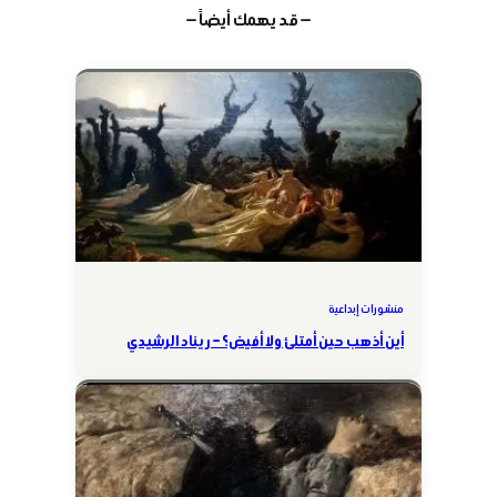
— قد يهمك أيضاً —
منشورات إبداعية
أين أذهب حين أمتلئ ولا أفيض؟ – ريناد الرشيدي