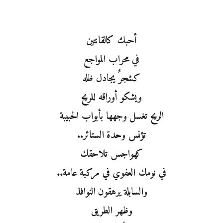
أحبك كالقانتين
في محراب المواجع
كشجرٌ يجادل ظله
ويشكو أوراقه للريح
الريح تغسل وجهها بأبواب الحبيبة
تؤنس وحدة الستائر..
كهواجس تلاحقك
في نومك العفوي في مركبة عامة..
والسابلة يرهقون النوافذ
وظهر الطريق