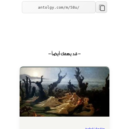
— قد يهمك أيضاً —
منشورات إبداعية