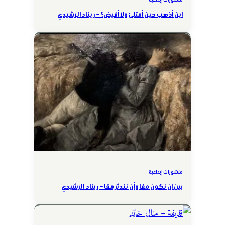
أين أذهب حين أمتلئ ولا أفيض؟ – ريناد الرشيدي
منشورات إبداعية
بين أن نكون معًا وأن نندثر معًا – ريناد الرشيدي