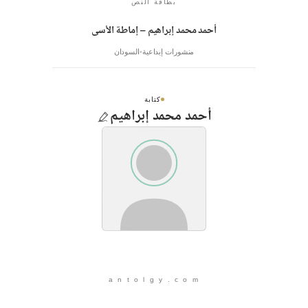
بطاقة النص
أحمد محمد إبراهيم – إماطة الأسى
منشورات إبداعية
السودان
كتابة
أحمد محمد إبراهيم
a n t o l g y . c o m