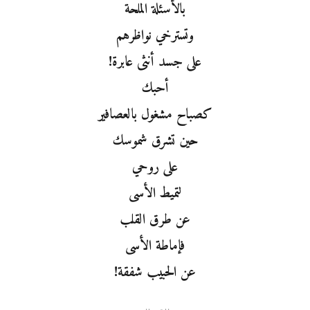
بالأسئلة الملحة
وتسترخي نواظرهم
على جسد أنثى عابرة!
أحبك
كصباح مشغول بالعصافير
حين تشرق شموسك
على روحي
لتميط الأسى
عن طرق القلب
فإماطة الأسى
عن الحبيب شفقة!