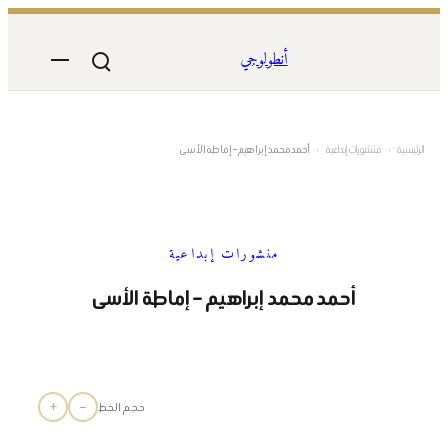
تخطى
إلى
أنطولوجي
المحتوى
الرئيسية
›
منشورات إبداعية
›
أحمد محمد إبراهيم – إماطة الأسى
منشورات إبداعية
أحمد محمد إبراهيم – إماطة الأسى
+
−
حجم الخط