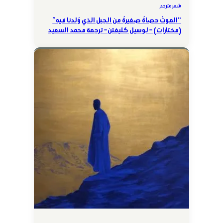
شعر مترجم
“الموتُ حصاةٌ صغيرةٌ من الجبل الذي وُلدنا فيه”
(مختارات) – لوسيل كليفتن – ترجمة محمد السعيد