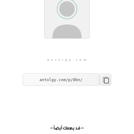
a n t o l g y . c o m
— قد يهمك أيضاً —