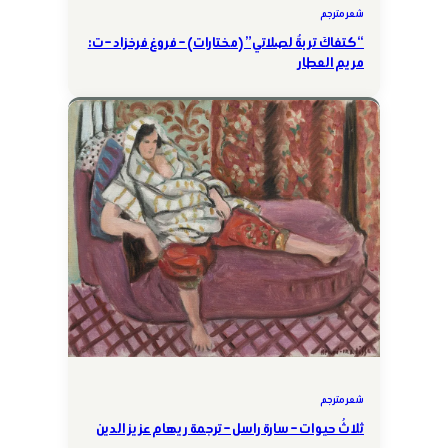
شعر مترجم
“كتفاكَ تربةٌ لصلاتي” (مختارات) – فروغ فرخزاد – ت:
مريم العطار
شعر مترجم
ثلاثُ حيوات – سارة راسل – ترجمة ريهام عزيز الدين