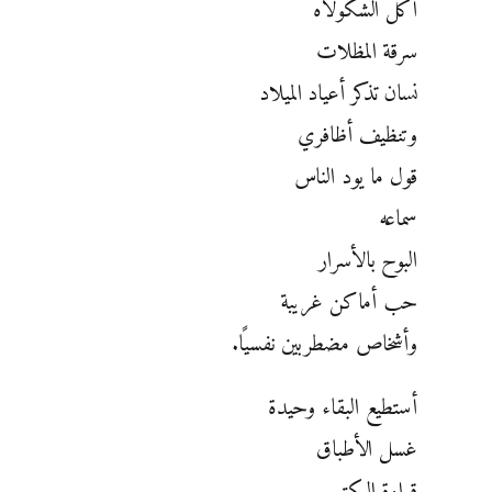
أكل الشكولاه
سرقة المظلات
نسان تذكر أعياد الميلاد
وتنظيف أظافري
قول ما يود الناس
سماعه
البوح بالأسرار
حب أماكن غريبة
وأشخاص مضطربين نفسيًا.
أستطيع البقاء وحيدة
غسل الأطباق
قراءة الكتب