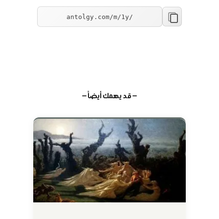
— قد يهمك أيضاً —