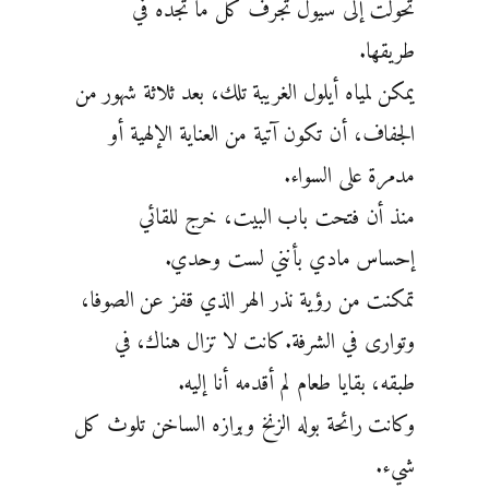
تحولت إلى ‏سيول تجرف كل ما تجده في
طريقها.
يمكن لمياه أيلول الغريبة تلك، بعد ثلاثة شهور من
الجفاف، أن تكون آتية من ‏العناية الإلهية أو
مدمرة على السواء.
منذ أن فتحت باب البيت، خرج للقائي
إحساس مادي بأنني لست ‏وحدي.
تمكنت من رؤية نذر الهر الذي قفز عن الصوفا،
وتوارى في الشرفة.كانت لا تزال هناك، في
طبقه، بقايا ‏طعام لم أقدمه أنا إليه.
وكانت رائحة بوله الزنخ وبرازه الساخن تلوث كل
شيء.