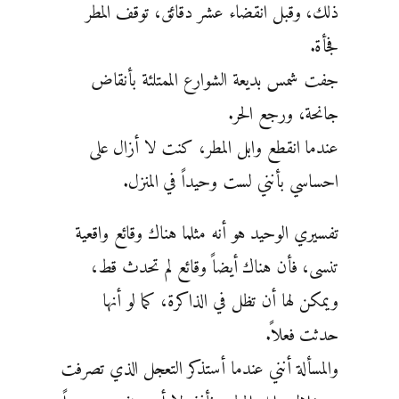
ذلك، وقبل انقضاء عشر دقائق، توقف ‏المطر
فجأة.
جفت شمس بديعة الشوارع الممتلئة بأنقاض
جانحة، ورجع الحر.
عندما انقطع وابل المطر، كنت لا أزال ‏على
احساسي بأنني لست وحيداً في المنزل.
تفسيري الوحيد هو أنه مثلما هناك وقائع واقعية
تنسى، فأن هناك ‏أيضاً وقائع لم تحدث قط،
ويمكن لها أن تظل في الذاكرة، كما لو أنها
حدثت فعلاً.
والمسألة أنني عندما أستذكر ‏التعجل الذي تصرفت