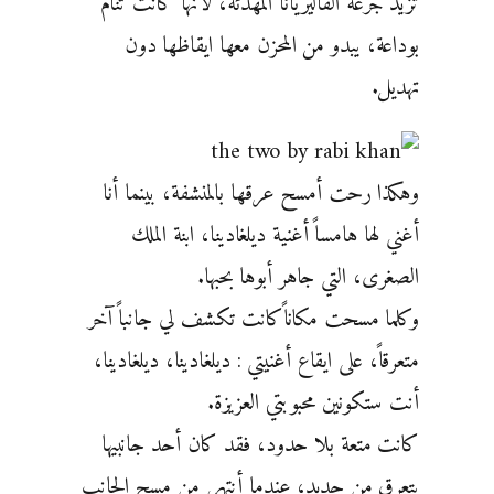
تزيد جرعة الفاليريانا المهدئة، لأنها كانت ‏تنام
بوداعة، يبدو من المحزن معها ايقاظها دون
تهديل.
وهكذا رحت أمسح عرقها بالمنشفة، بينما أنا
أغني لها ‏هامساً أغنية ديلغادينا، ابنة الملك
الصغرى، التي جاهر أبوها بحبها.
وكلما مسحت مكاناًكانت تكشف لي جانباً ‏آخر
متعرقاً، على ايقاع أغنيتي : ديلغادينا، ديلغادينا،
أنت ستكونين محبوبتي العزيزة.
كانت متعة بلا حدود، فقد ‏كان أحد جانبيها
يتعرق من جديد، عندما أنتهي من مسح الجانب