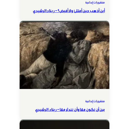
منشورات إبداعية
أين أذهب حين أمتلئ ولا أفيض؟ – ريناد الرشيدي
منشورات إبداعية
بين أن نكون معًا وأن نندثر معًا – ريناد الرشيدي