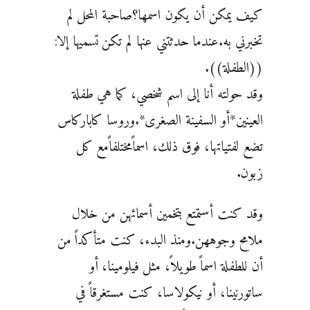
كيف يمكن أن يكون اسمها؟صاحبة المحل لم
تخبرني به.عندما حدثتني عنها لم تكن تسميها إلا:
((الطفلة)).
وقد ‏حولته أنا إلى اسم شخصي، كما هي طفلة
العينين*أو السفينة الصغرى*.وروسا كاباركاس
تضع لفتياتها، فوق ‏ذلك، اسماًمختلفاًمع كل
زبون.
وقد كنت أستمتع بتخمين أسمائهن من خلال
ملامح وجوههن.ومنذ البدء، كنت ‏متأكداً من
أن للطفلة اسماً طويلاً، مثل فيلومينا، أو
ساتورنينا، أو نيكولاسا، كنت مستغرقاً في