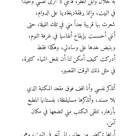
به خلال وابل المطر، فأنني لا أرى نفسي وحيداً
في البيت، وإنما برفقةديلغادينا على ‏الدوام،
شعرت بها قريبة جداً مني في تلك الليلة، حتى
أنني أحسست بإيقاع أنفاسها في غرفة النوم،
وبنبض خدها ‏على وسادتي، وهكذا فقط
أدركت كيف أمكن لنا أن نفعل اشياء كثيرة،
في مثل ذلك الوقت القصير.
أتذكر ‏نفسي وأنا اقف فوق مقعد المكتبة الذي
بلا مسند، وأتذكرها مستيقظة، بفستانها المطبع
بأزهار، تتلقى الكتب مني ‏لتضعها في مكان
آمن.
أراها تركض من جانب إلى آخر في البيت، وهي