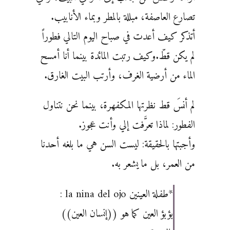
تصارع العاصفة، مبللة بالمطر وبماء ‏الأنابيب.
أتذكر كيف أعدت في صباح اليوم التالي فطوراً
لم يكن قطّ.وكيف رتبت المائدة بينما أنا أمسح
الماء ‏من أرضية الغرف، وأرتب البيت الغارق.
لم أنسَ قط نظرتها المكفهرة، بينما نحن نتناول
الفطور: لماذا تعرَّفت إلي ‏وأنت عجوز.
وأجبتها بالحقيقة: ليست السن هي ما بلغه أحدنا
من العمر، بل ما يشعر به.‏
‏*طفلة العينين ‏la nina del ojo‏ :
بؤبؤ العين كما هو ((إنسان العين))