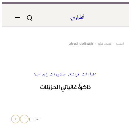
تخطى
إلى
أنطولوجي
المحتوى
الرئيسية
›
مختارات قرائية
›
ذَاكِرةُ غَانِياتِيْ الحَزيْناتِ
مختارات قرائية
, 
منشورات إبداعية
ذَاكِرةُ غَانِياتِيْ الحَزيْناتِ
+
−
حجم الخط