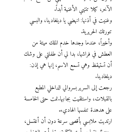
الآخر، كيلا تنتهي الأغنية أبداً.
وغنيت في ‏أذنها: انهضي يا ديلغادينا، والبسي
تنورتك الحريرية.
وأخيراً، عندما وجدها خدم الملك ميتة من
العطش في ‏فراشها، بدا لي أن طفلتي على وشك
أن تستيقظ وهي تسمع الاسم، إنها هي إذن:
ديلغادينا.
رجعت إلى السرير ‏بسروالي الداخلي المطبع
بالقبلات، واستلقيت بجانبها.نمت حتى الخامسة
على هدهدة تنفسها الهاديء.
ارتديت ‏ملابسي بأقصى سرعة دون أن أغتسل،