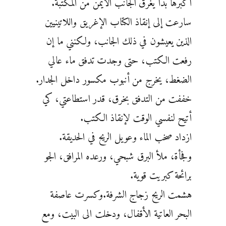
أكبرها بدأ يغرق الجانب الأيمن من ‏المكتبة.
سارعت إلى إنقاذ الكتاب الإغريق واللاتينيين
الذين يعيشون في ذلك الجانب، ولكنني ما إن
رفعت ‏الكتب، حتى وجدت تدفق ماء عالي
الضغط، يخرج من أنبوب مكسور داخل الجدار.
خففت من التدفق ‏بخرق، قدر استطاعتي، كي
أتيح لنفسي الوقت لإنقاذ الكتب.
ازداد صخب الماء وعويل الريح في ‏الحديقة.
وفجأة، ملأ البرق شبحي، ورعده المرافق، الجو
برائحة كبريت قوية.
هشمت الريح زجاج ‏الشرفة.وكسرت عاصفة
البحر العاتية الأقفال، ودخلت الى البيت، ومع