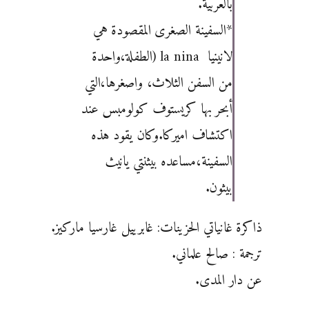
بالعربية.‏
‏*السفينة الصغرى المقصودة هي
لانينيا ‏la nina ‎ ‏(الطفلة،واحدة
من السفن الثلاث، واصغرها،التي
أبحر بها ‏كريستوف كولومبس عند
اكتشاف اميركا.وكان يقود هذه
السفينة،مساعده بيثنتي يانيث
بيثون.‏
ذاكرة غانياتي الحزينات: غابرييل غارسيا ماركيز.
ترجمة : صالح علماني.
عن دار المدى.