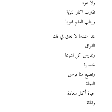
ولا تعود
تقترب اكثر النهاية
ويطب العقم قلوبنا
غدا عندما لا نعلق في فك
الفراق
ونمارس كل نشوتنا
خسارة
وتضيع منا فرص
النجاة
لحياة أكثر سعادة
واناقة