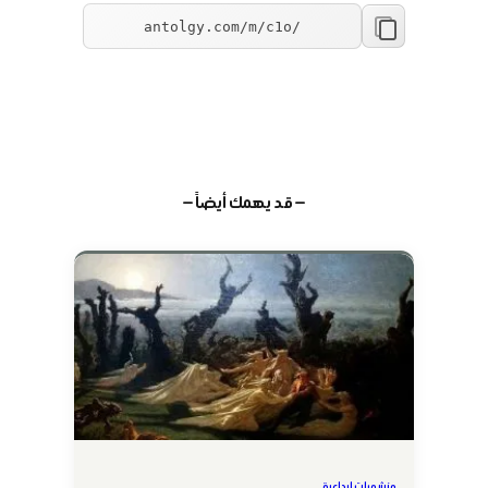
— قد يهمك أيضاً —
منشورات إبداعية