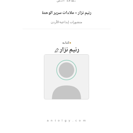
بطاقة النص
رنيم نزار – ملاءات سرير الوحدة
منشورات إبداعية
الأردن
كتابة
رنيم نزار
a n t o l g y . c o m