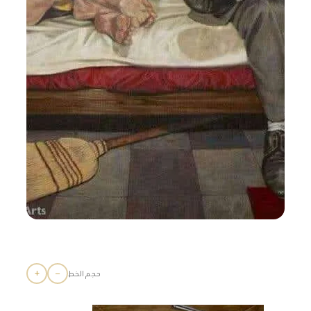
+
−
حجم الخط