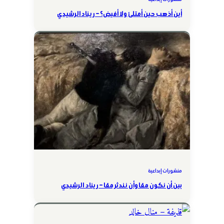
أين أذهب حين أمتلئ ولا أفيض؟ – ريناد الرشيدي
منشورات إبداعية
بين أن نكون معًا وأن نندثر معًا – ريناد الرشيدي