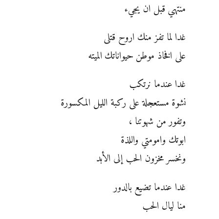
منتهي قبل ان يجيء
غدا لما تفز منك اروح قتلى
على افخاذ موطن حيواناتك الميته
غدا عندما نرتكب
نشوة مستعجلة على ركبة الليل المكسورة
وتفور من شهوتنا ،
ابوتك وامومتي واللذة
ونخسر مخزون الحب إلى الأبد
غدا عندما تضيع بالدور
منا ليال الحب