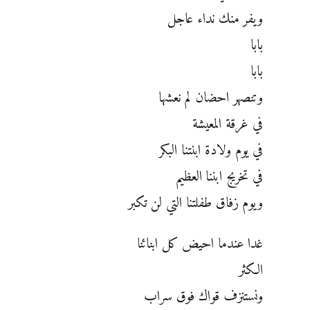
ويفر منك نداء عاجل
بابا
بابا
وتنصهر احضان لم نعشها
في غرقة المعيشة
في يوم ولادة ابنتنا البكر
في تخريج ابننا العظيم
ويوم زفاق طفلتنا التي لن تكبر
غدا عندما احيض كل ابنائنا
الكثر
ونستنزف قواك فوق سراب