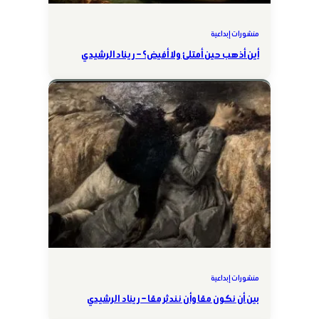
منشورات إبداعية
أين أذهب حين أمتلئ ولا أفيض؟ – ريناد الرشيدي
منشورات إبداعية
بين أن نكون معًا وأن نندثر معًا – ريناد الرشيدي