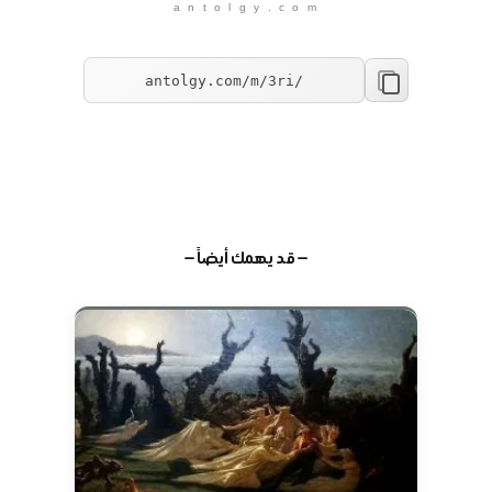
a n t o l g y . c o m
— قد يهمك أيضاً —