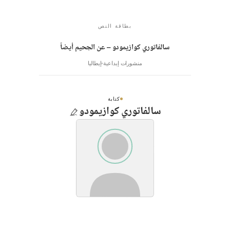
بطاقة النص
سالفاتوري كوازيمودو – عن الجحيم أيضاً
منشورات إبداعية
إيطاليا
كتابة
سالفاتوري كوازيمودو