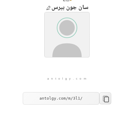
كتابة
سان جون بيرس
a n t o l g y . c o m