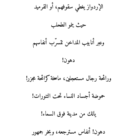
الإردواز يغطي سقوفهم، أو القرميد
حيث ينمو الطحلب
وعبر أنابيب المداخن تتسرّب أنفاسهم
دهون!
ورائحة رجال مستعجلين، ماسخة كرائحة مجزر!
حموضة أجساد النساء تحت التنورات!
يالك من مدينة فوق السماء!
دهون! أنفاس مسترجعه، وبخر جمهور