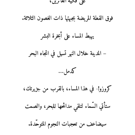
على فكّيه الغائرين،
فوق القطة المريضة بجبهتها ذات الغصون الثلاثة.
يهبط المساء على أبخرة البشر
– المدينة خلال النهر تسيل في اتجاه البحر
كدمل…
كروزو!- في هذا المساء، بالقرب من جزيرتك،
ستأتي السّماء لتلقي مدائحها للبحر، والصمت
سيضاعف من تعجبات النجوم المتوحّدة.