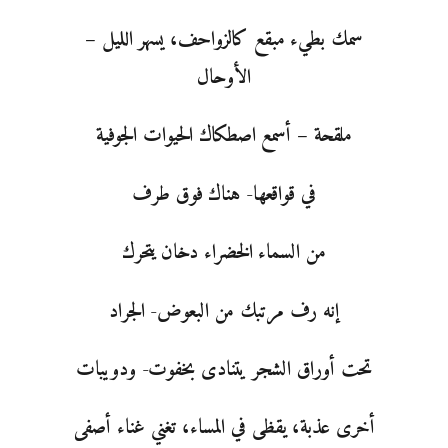
سمك بطيء مبقع كالزواحف، يسهر الليل –
الأوحال
ملقحة – أسمع اصطكاك الحيوات الجوفية
في قواقعها- هناك فوق طرف
من السماء الخضراء دخان يتحرك
إنه رف مرتبك من البعوض- الجراد
تحت أوراق الشجر يتنادى بخفوت- ودويبات
أخرى عذبة، يقظى في المساء، تغني غناء أصفى