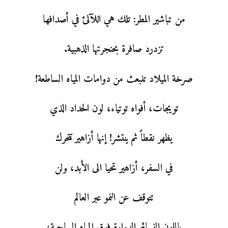
من تباشير المطر: تلك هي اللآلئ في أصدافها
تزدرد صافرة بحنجرتها الذهبية.
صرخة الميلاد تنبعث من دوامات المياه الساطعة!
تويجات، أفواه توتياء، لون الحداد الذي
يظهر نقطاً ثم ينتشر! إنها أزاهير تتحرك
في السفر، أزاهير تحيا الى الأبد، ولن
تتوقف عن النمو عبر العالم
ياللون النسائم الدوارة فوق المياه الساجية،