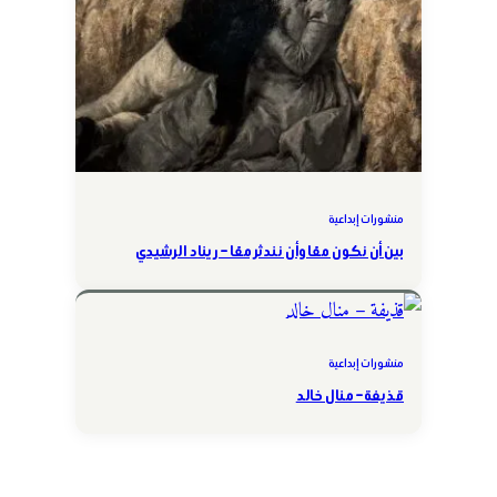
منشورات إبداعية
بين أن نكون معًا وأن نندثر معًا – ريناد الرشيدي
منشورات إبداعية
قذيفة – منال خالد