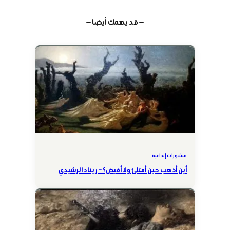
— قد يهمك أيضاً —
منشورات إبداعية
أين أذهب حين أمتلئ ولا أفيض؟ – ريناد الرشيدي