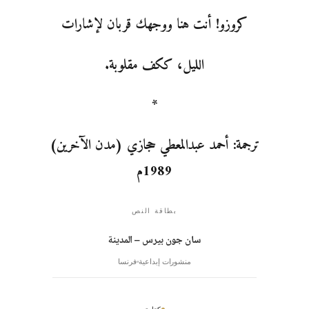
كروزو! أنت هنا ووجهك قربان لإشارات
الليل، ككف مقلوبة.
*
ترجمة: أحمد عبدالمعطي حجازي (مدن الآخرين)
1989م
بطاقة النص
سان جون بيرس – المدينة
منشورات إبداعية
فرنسا