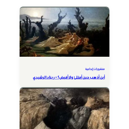
منشورات إبداعية
أين أذهب حين أمتلئ ولا أفيض؟ – ريناد الرشيدي