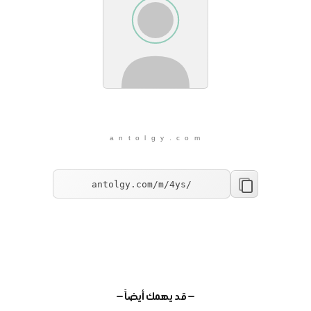
a n t o l g y . c o m
— قد يهمك أيضاً —