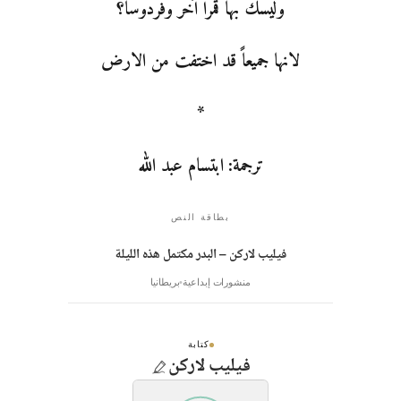
وليسك بها قمراً آخر وفردوساً؟
لانها جميعاً قد اختفت من الارض
*
ترجمة: ابتسام عبد الله
بطاقة النص
فيليب لاركن – البدر مكتمل هذه الليلة
منشورات إبداعية
بريطانيا
كتابة
فيليب لاركن