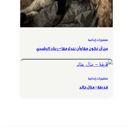
منشورات إبداعية
بين أن نكون معًا وأن نندثر معًا – ريناد الرشيدي
منشورات إبداعية
قذيفة – منال خالد