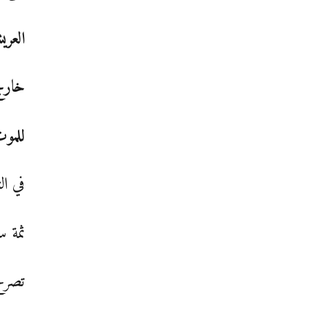
العريش
خارج 
للموت
في الث
ثمة 
تصرخ