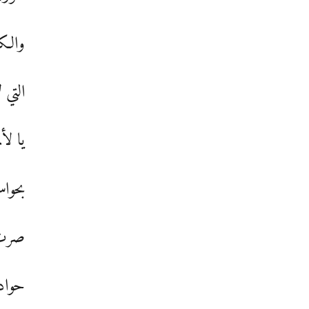
والكث
التي 
يا لأ
بحواس
صرت 
حوادث