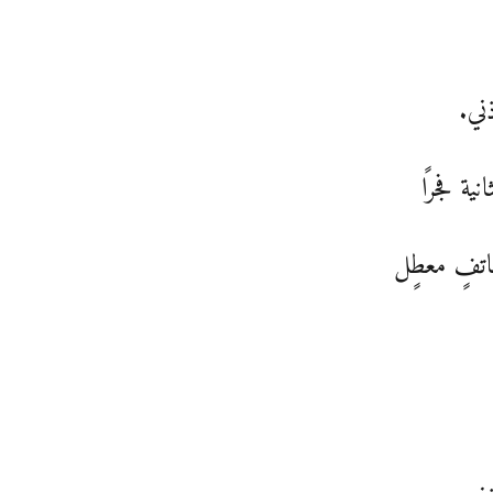
ني.
انية فجرًا
اتفٍ معطٍل