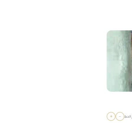
+
−
الخط