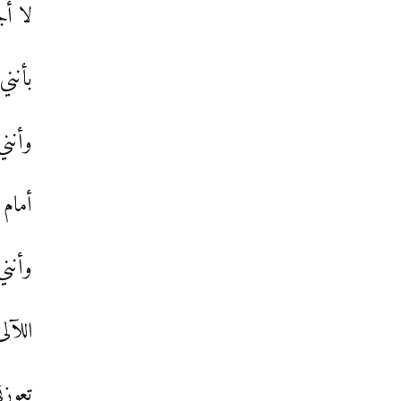
لا أج
بأنن
وأنني
أمام 
وأنني
اللآل
تعوزن