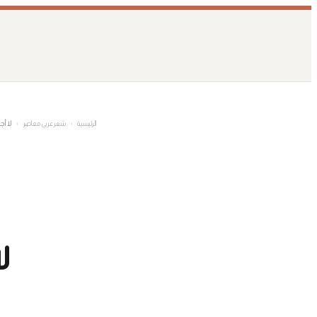
تخطى
إلى
المحتوى
الرئيسية
›
شعر عربي معاصر
›
لا أج
ل