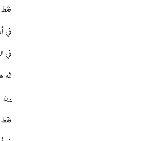
فقط
في أذ
في الث
ثمة ه
يرن
فقط