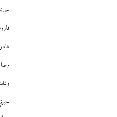
حدثت 
فارون
غادرو
وصار
وذلك 
حيلتي