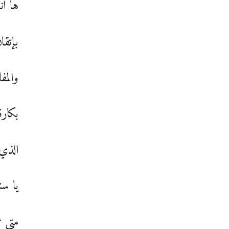
ها أن
بإتقا
والمف
بكارة
الذي
يا سن
متى ت