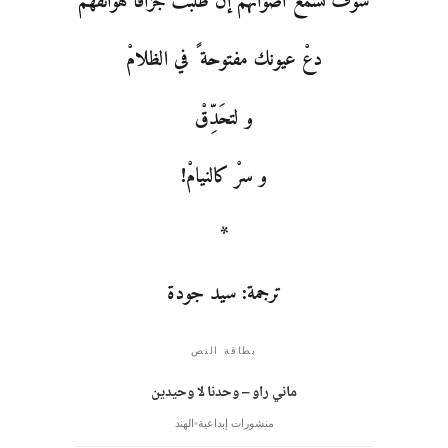
سوف تسمع أصواتهم إن طلبت جزافاً هواتفهمْ
دعْ عيونك مفتوحة ً في الظلامْ
و لتحَدِّقْ
و سرْ كالنيامْ!
*
ترجمة: سيد جودة
بطاقة النص
ماني راو – وحدنا لا وحيدين
منشورات إبداعية
الهند