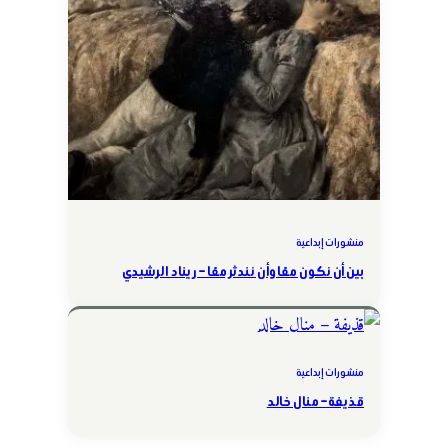
منشورات إبداعية
بين أن نكون معًا وأن نندثر معًا – ريناد الرشيدي
منشورات إبداعية
قذيفة – منال خالد