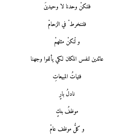
فلنكنْ وحدنا لا وحيدينَ
فلننخرط ْ في الزحامْ
و لْنكنْ مثلهمْ
عائدين لنفس المكان لكي يألفوا وجهنا
فتياتُ المبيعاتِ
نادلُ بارٍ
موظفُ بنكٍ
و كلُّ موظف عامْ