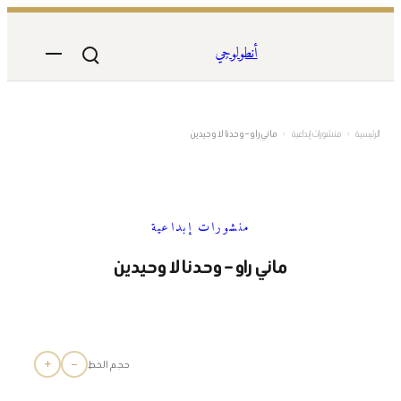
تخطى
إلى
أنطولوجي
المحتوى
الرئيسية
›
منشورات إبداعية
›
ماني راو – وحدنا لا وحيدين
منشورات إبداعية
ماني راو – وحدنا لا وحيدين
+
−
حجم الخط