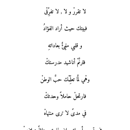
لا تقررْ و لا , لا تفرِّقْ
فبيتك حيث أراد الفؤادُ
و قلبي مليئٌ بعاداتهِ
فترنَّمْ أناشيد مدرستكْ
وهْي لمَّا تعلِّمْك حبَّ الوطنْ
فارتحلْ حاملاً وحدتكْ
في مدىً لا ترى منتهاهْ