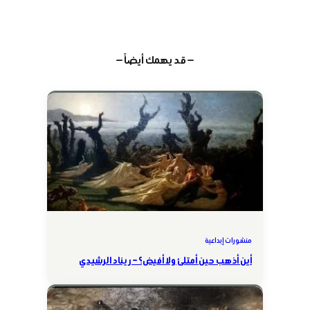
— قد يهمك أيضاً —
منشورات إبداعية
أين أذهب حين أمتلئ ولا أفيض؟ – ريناد الرشيدي