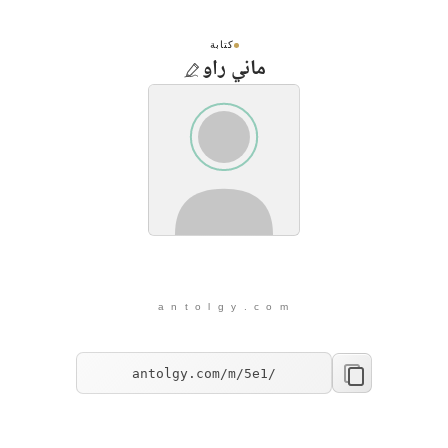
كتابة
ماني راو
a n t o l g y . c o m