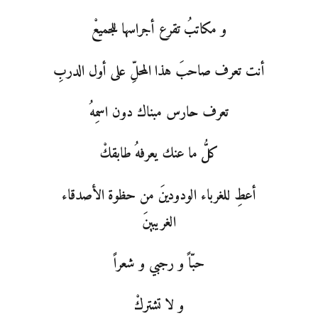
و مكاتبُ تقرع أجراسها للجميعْ
أنت تعرف صاحبَ هذا المحلِّ على أول الدربِ
تعرف حارس مبناك دون اسمِهُ
كلُّ ما عنك يعرفهُ طابقكْ
أعطِ للغرباء الودودينَ من حظوة الأصدقاء
الغريبينَ
حبّاً و رجبي و شعراً
و لا تشتركْ