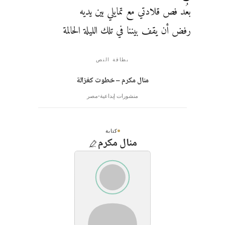
بعُد فص قلادتي مع تمايلي بين يديه
رفض أن يقف بيننا في تلك الليلة الحالمة
بطاقة النص
منال مكرم – خطوت كغزالة
منشورات إبداعية
مصر
كتابة
منال مكرم