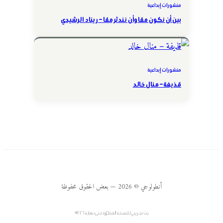
منشورات إبداعية
بين أن نكون معًا وأن نندثر معًا – ريناد الرشيدي
منشورات إبداعية
قذيفة – منال خالد
أنطولوجي © 2026 — بعض الحقوق محفوظة
بث تجريبي للنسخة المطوّرة حتى نهاية ٢٠٢٦