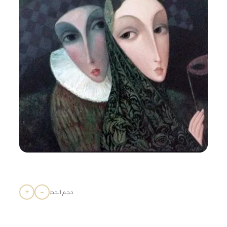
+
−
حجم الخط