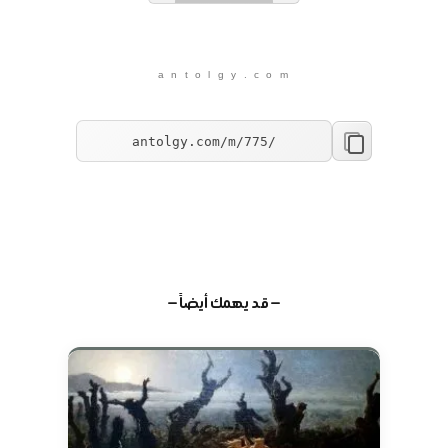
a n t o l g y . c o m
— قد يهمك أيضاً —