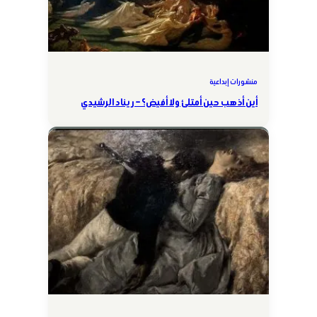
منشورات إبداعية
أين أذهب حين أمتلئ ولا أفيض؟ – ريناد الرشيدي