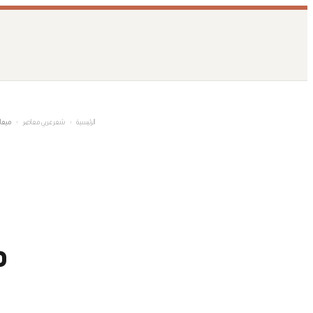
تخطى
إلى
المحتوى
الرئيسية
›
شعر عربي معاصر
›
ميعا
م