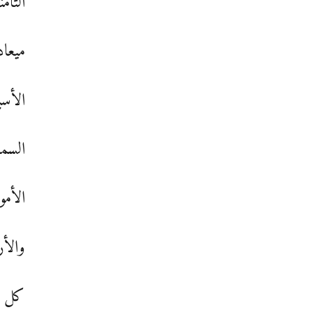
الثام
ميعاد
الأسب
السما
الأمو
والأ
كل ما