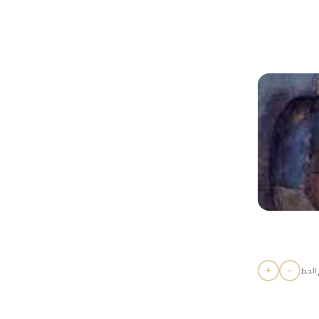
+
−
الخط