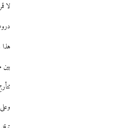
لا قمر
درو
هذا و
بين م
تتأرج
وعلى 
ترقد