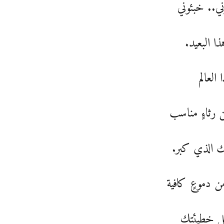
ي.. خبئوني
ا البعيد.
 العالم
 رثاءٍ مناسب
ك الذي كبر.
ن دموعٍ كافية
ل خطيئتك