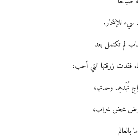
نة صباحاً
 سيء للإنتحار.
اب لم تكتمل بعد
ء فقدت زرقتها التي أحب،
اج تُهَدهِد وحدتها،
رض محض خراب،
 بالعالم