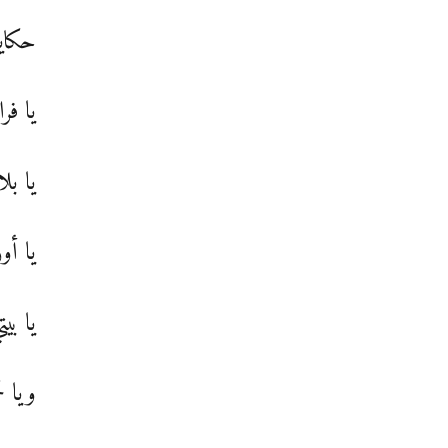
حكايا
يا فر
يا بل
يا أو
يا بي
ويا نج