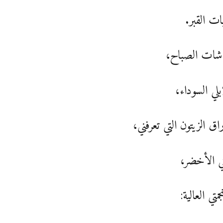
ت القبر.
اشات الصباح،
ابلي السوداء،
راق الزيتون التي تعرفني،
تي الأخضر،
متي العالية: