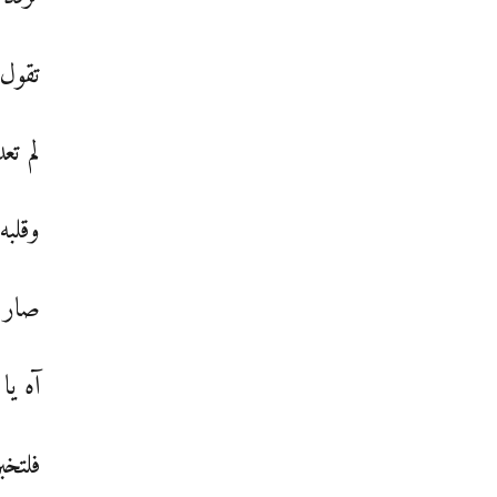
تقول 
لم تع
وقلبه
صار ر
آه يا
فلتخب