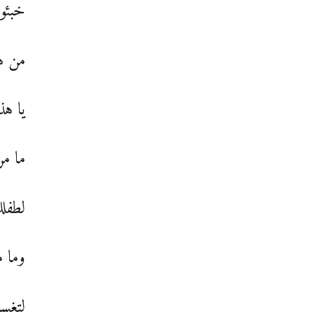
خبئون
من هذ
يا هذا
ما من
لطفل
وما م
لتغس