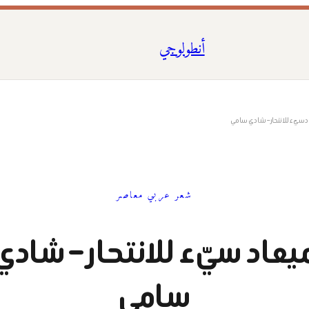
أنطولوجي
د سيّء للانتحار – شادي سامي
شعر عربي معاصر
يعاد سيّء للانتحار – شادي
سامي