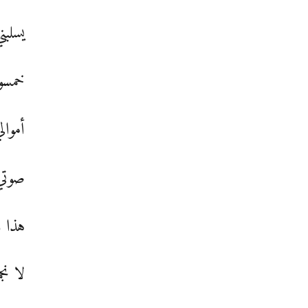
يسلبن
خمسو
أموال
صوتي 
هذا و
لا نج