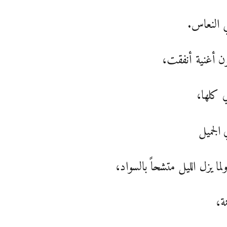
ي النعاس.
ن أغنية أنفقت،
ي كلها،
الجميل
لما يزل الليل متشحاً بالسواد،
مة،