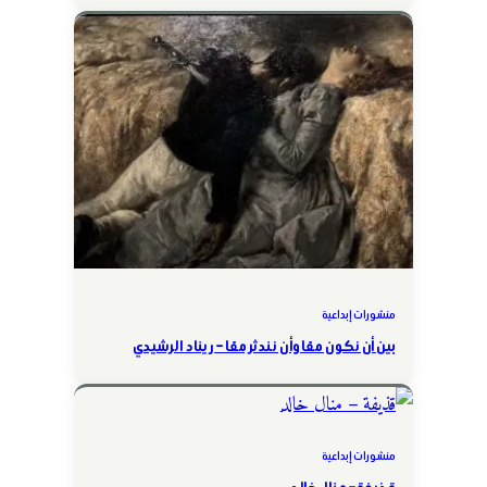
منشورات إبداعية
بين أن نكون معًا وأن نندثر معًا – ريناد الرشيدي
منشورات إبداعية