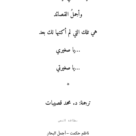
وأجملُ القصائد
هي تلك التي لم أكتبها لك بعد
…يا صغيري
…يا صغيرتي
*
ترجمة: د. محمد قصيبات
بطاقة النص
ناظم حكمت – أجملُ البحار