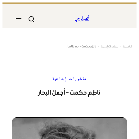
تخطى
إلى
أنطولوجي
المحتوى
الرئيسية
›
منشورات إبداعية
›
ناظم حكمت – أجملُ البحار
منشورات إبداعية
ناظم حكمت – أجملُ البحار