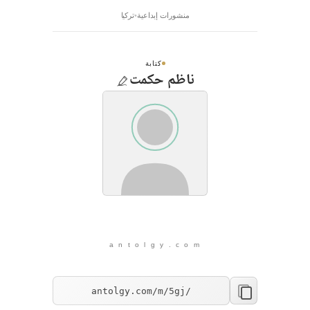
منشورات إبداعية
تركيا
كتابة
ناظم حكمت
a n t o l g y . c o m