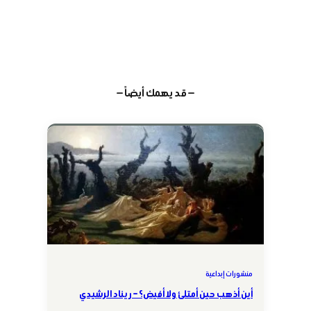
— قد يهمك أيضاً —
منشورات إبداعية
أين أذهب حين أمتلئ ولا أفيض؟ – ريناد الرشيدي