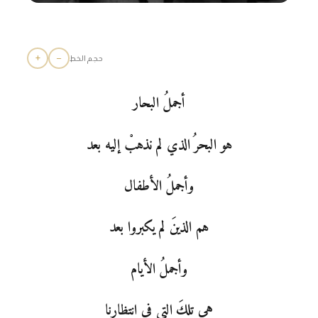
+
−
حجم الخط
أجملُ البحار
هو البحرُ الذي لم نذهبْ إليه بعد
وأجملُ الأطفال
هم الذينَ لم يكبروا بعد
وأجملُ الأيام
هي تلكَ التي في انتظارنا