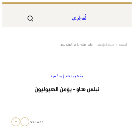
تخطى
إلى
أنطولوجي
المحتوى
الرئيسية
›
منشورات إبداعية
›
نيلس هاو – يؤمن الهيوليون
منشورات إبداعية
نيلس هاو – يؤمن الهيوليون
+
−
حجم الخط