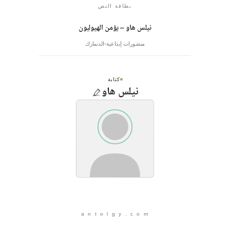
بطاقة النص
نيلس هاو – يؤمن الهيوليون
منشورات إبداعية
الدنمارك
كتابة
نيلس هاو
a n t o l g y . c o m