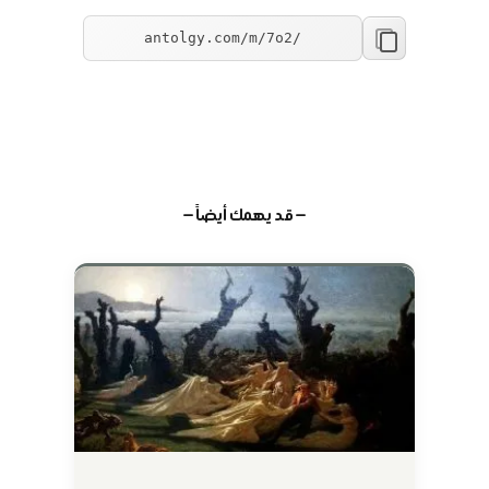
— قد يهمك أيضاً —