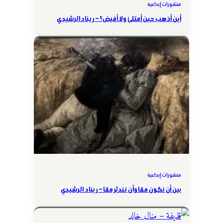
منشورات إبداعية
أين أذهب حين أمتلئ ولا أفيض؟ – ريناد الرشيدي
منشورات إبداعية
بين أن نكون معًا وأن نندثر معًا – ريناد الرشيدي