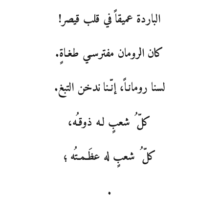
الباردة عميقاً في قلب قيصر!
كان الرومان مفترسـي طغـاةٍ.
لسنا رومانـاً، إنّـنا ندخن التبغ.
كلّ ُ شعبٍ لـه ذوقـُه،
كلّ ُ شعبٍ له عظَـمـتُه ؛
.