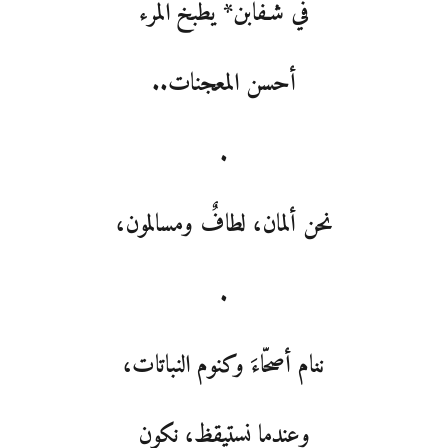
في شـفابن* يطبخ المرء
أحسن المعجنات..
.
نحن ألمان، لطافٌ ومسالمون،
.
ننام أصحّاءَ وكنوم النباتات،
وعندما نستيقظ، نكون