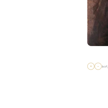
+
−
الخط