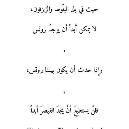
حيث في بلد البلّوط والزيزفون،
لا يمكن أبداً أن يوجدَ بروتس
.
وإذا حدث أن يكون بيـننا بروتس،
,
فلنْ يستطيعَ أنْ يجدَ القيصرَ أبداً