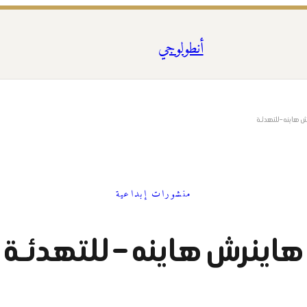
أنطولوجي
 هاينه – للتهدئـة
منشورات إبداعية
هاينرش هاينه – للتهدئـة