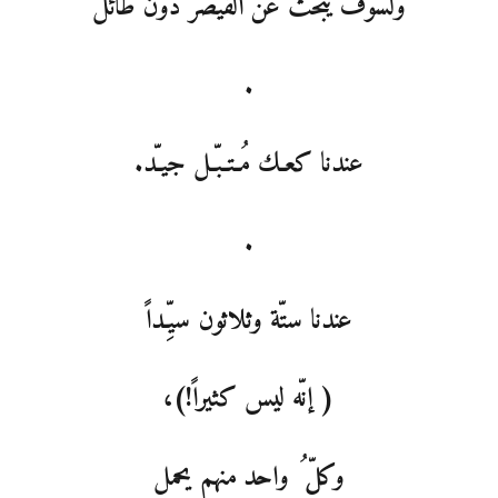
ولسوف يبحث عن القيصر دون طائل
.
عندنا كعـك مُـتـبّـل جيـّد.
.
عندنا ستّة وثلاثون سيِّـداً
( إنّه ليس كثيراً!)،
وكلّ ُ واحد منهم يحمل