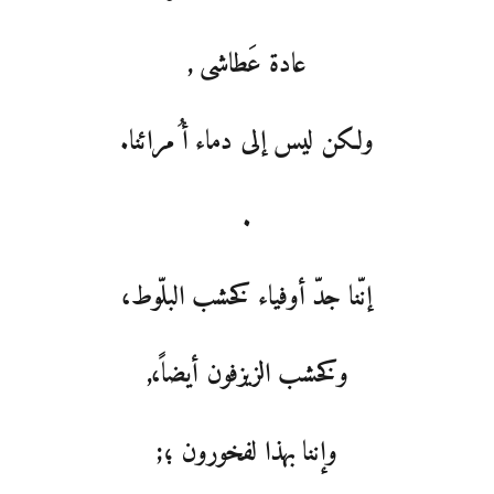
عادة عَطاشى ,
ولكن ليس إلى دماء أ ُمرائنا.
.
إنّنا جدّ أوفياء كخشب البلّوط،
وكخشب الزيزفون أيضاً،,
وإننا بهذا لفخورون ؛;