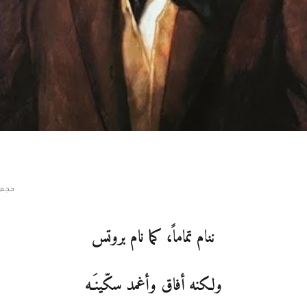
حجم 
ننام تماماً، كما نام بروتس
ولكنه أفاق وأغمد سكّينَـه