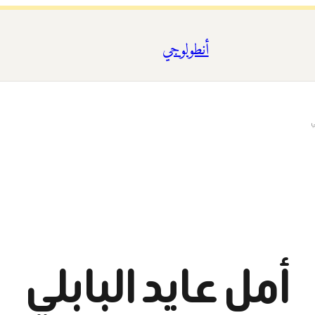
أنطولوجي
ي
أمل عايد البابلي