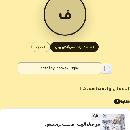
ف
مساهمة واحدة في أنطولوجي
1 كتابة
الأعمال والمساهمات
1
كتابة
1
هايكو
من فِناء البيت – فاطمة بن محمود