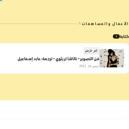
الأعمال والمساهمات
1
كتابة
1
شعر مترجم
فن التصوير – ناتاشا تريثوي – ترجمة: عابد إسماعيل
سبتمبر 16, 2022