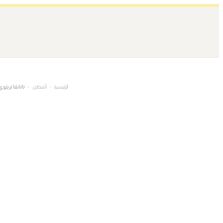
تخطى
إلى
المحتوى
الرئيسية
›
أشخاص
›
ناتاشا تريثوي