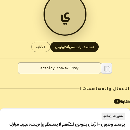
ي
مساهمة واحدة في أنطولوجي
1 كتابة
الأعمال والمساهمات
1
كتابة
1
منشورات إبداعية
يوسف وهبون – الرّجال يموتون لكنّهم لا يسقطُون| ترجمة: نجيب مبارك