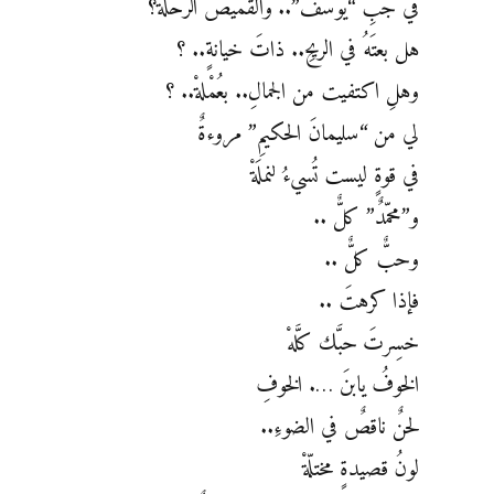
في جبِّ “يوسفَ”.. والقميصُ الرحلةْ؟
هل بعتَهُ في الريحِ.. ذاتَ خيانةٍ.. ؟
وهلِ اكتفيت من الجمالِ.. بعُمْلةْ.. ؟
لي من “سليمانَ الحكيمِ” مروءةٌ
في قوةٍ ليست تُسيءُ لنملَةْ
و”محمّدٌ” كلٌّ ..
وحبٌّ كلٌّ ..
فإذا كرهتَ ..
خسِرتَ حبَّك كلَّهْ
الخوفُ يابنَ …. الخوفِ
لحنٌ ناقصٌ في الضوءِ..
لونُ قصيدةٍ مختلّةْ