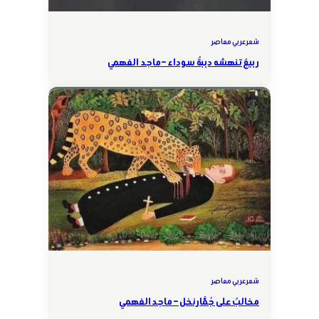
شعر عربي معاصر
ربيعٌ تنهشه دببةٌ سوداء – ماجد الفهمي
شعر عربي معاصر
مخالبٌ على جُمَّار نخل – ماجد الفهمي