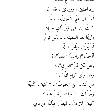
سيُحبُّنا بعد السلامِ عدوُّنا
برصاصتين.. ووردتين.. فقلْ لَهْ:
أنتَ ابنُ عمِّ الآخرينَ.. وربَّما
كنتَ ابنَ عمي قبلَ ألفِ جِبِلّةْ
ولربّما بعدَ السفينةِ.. لم يكن نوحٌ
أباً يَعْرَى ويَلعنُ نسلَهْ
أَأحبَّ “إبراهيمُ” “مصرَ”..؟
وهل بكى قمرَ “العراقِ”..؟
وهل رأى “رامَ الله”.. ؟
من أنتَ.. من “يعقوبَ”.. ؟ كيف كَذبْتَهُ
وصَدَقتَ ذئباً فيكَ.. يَغدرُ نَجْلهْ ؟
كيف انتزعتَ.. قميصَ حبِّكَ عن دمي