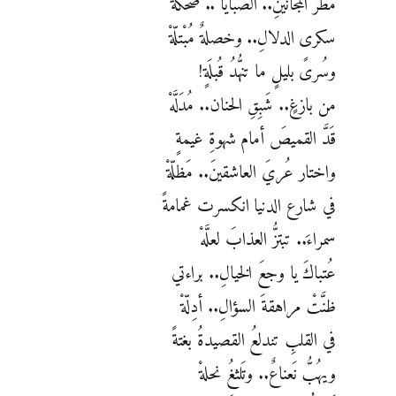
مطرُ المجانينِ.. الصبايا .. ضحكةٌ
سكرى الدلالِ.. وخصلةٌ مُبْتلّةْ
وسُرىً بليلٍ ما تنهُّدُ قُبلَةٍ!
من بازغٍ.. شَبِقِ الحنان.. مُدَلَّهْ
قَدَّ القميصَ أمام شهوةِ غيمةٍ
واختار عُريَ العاشقينَ.. مَظلّةْ
في شارع الدنيا انكسرت غمامةً
سمراءَ.. تبتزُّ العذابَ لعلَّهْ
عُتباكَ يا وجعَ الخيالِ.. براءتي
ظنَّتْ مراهقةَ السؤالِ.. أدِلّةْ
في القلبِ تندلعُ القصيدةُ بغتةً
ويهُبُّ نَعناعٌ.. وتَلثغُ نحلةْ