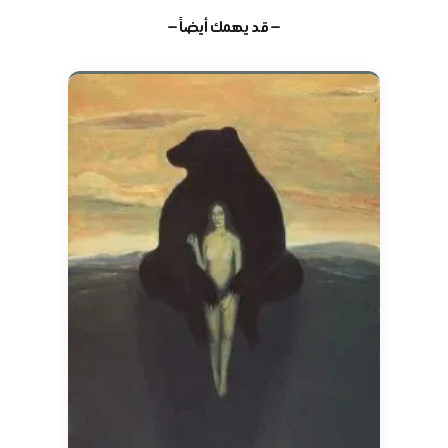
— قد يهمك أيضاً —