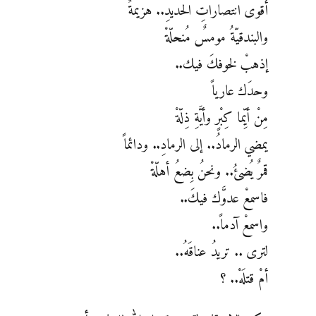
أقوى انتصاراتِ الحديدِ.. هزيمةٌ
والبندقيّةُ مومسٌ مُنحلّةْ
إذهبْ لخوفكَ فيك..
وحدَك عارياً
مِنْ أيِّما كِبْرٍ وأيَّةِ ذِلّةْ
يمضي الرمادُ.. إلى الرمادِ.. ودائماً
قمرٌ يُضئُ.. ونحنُ بِضعُ أهلّةْ
فاسمعْ عدوَّك فيكَ..
واسمعْ آدماً..
لترى .. تريدُ عناقَهُ..
أمْ قتلَهْ.. ؟