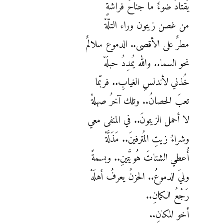
يَقتادُ ضوءٌ ما جناحَ فراشةٍ
من غصن زيتون وراء التلّةْ
مطرٌ على الأقصى.. الدموع سلالمٌ
نحو السما.. والله يُمدِدُ حبلَهْ
خُذني لأندلسِ الغيابِ.. فربّما
تعبَ الحصانُ.. وتلك آخرُ صهلةْ
لا أحمل الزيتونَ.. في المنفى معي
وشراءُ زيتِ المُترفينَ.. مَذَلَّةْ
أُعطي الشتاتَ هُويَّتينِ.. وبسمةً
وليَ الدموعُ.. الحزنُ يعرفُ أهلَهْ
رَجْعُ الكمانِ..
أخو المكانِ..