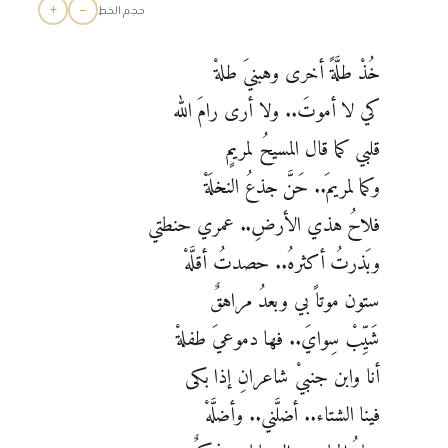
+
−
حجم الخط
خُذْ طلَّةً أخرى وهبنيَ طلةْ
كي لا أموتَ.. ولا أرى رامَ الله
قلبي كما قال المسيحُ لمريمٍ
وكما لمريمَ.. حَنَّ جذعُ النخلَةْ
فلاحُ هذي الأرضِ.. عمري حنطتي
وبَذرتُ أكثرهُ.. حصدتُ أقلَّهْ
ستون موتاً بي وبعدُ مراهقٌ
شَيِّبْ سِوايَ.. فها دموعيَ طفلةْ
أنا وابن جنبيْ شاعرانِ إذا بكى
فينا الشتاء.. أضلَّني.. وأضلَّهْ