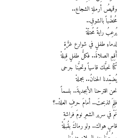
وقميصُ أرملةِ الشجاعِ..
مُخضَّباً بالشوقِ..
يُرعِبُ رايةً مُحتلّةْ
لدماءِ طفلٍ في شوارع غزَّةٍ
أَقِمِ الصلاةَ.. فكلُّ طفلٍ قِبلةْ
كُنّا نحبُّك قاسياً وتحبُّنا جرحى
يُضمِّدنا الحنانُ.. بجملةْ
نحن اقترحنا الأبجديةَ.. بلسماً
فلِمَ انذبحتَ.. أمامَ حرفِ العلةْ..؟
نَمْ في سرير الشعرِ نومَ فراشةٍ
قاسٍ هواك.. ولو رماكَ بقُبلةْ