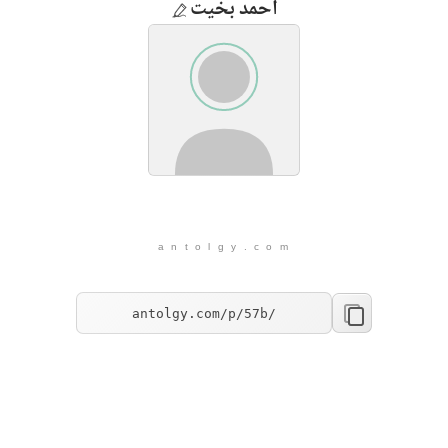
أحمد بخيت
a n t o l g y . c o m