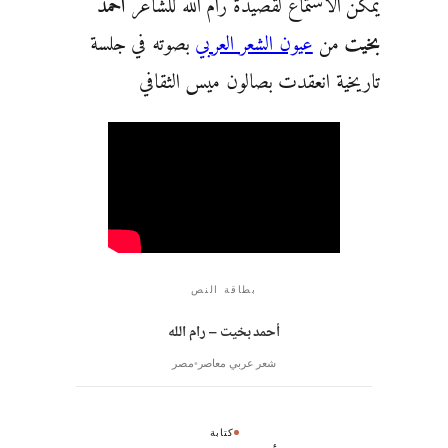
يمكن الاستماع لقصيدة رام الله للشاعر
أحمد
بخيت
من
عيون الشعر العربي
بصوته في جلسة
تاريخية انعقدت بصالون ميس الثقافي
بطاقة النص
أحمد بخيت – رام الله
شعر عربي معاصر
مصر
كتابة