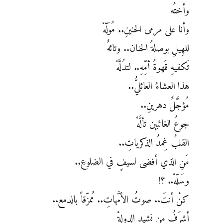
وأختُه
وأنا على مرمى الحنينِ.. مُوَلّهْ
للهِيلِ بوصلةُ الحنان.. وتائهٌ
تَكفيهِ قَهوةُ أمِّهِ.. لتدُلَّهْ
هذا العشاءُ العائليُّ..
مُؤجَّلٌ دهرينِ..
جوعُ الغائبين تألَّهْ
القلبُ غِمدُ الذكرياتِ..
مَنِ الذي أفضى لسيفٍ في الضلوعِ..
وسَلّهْ.. ؟!
كنْ أنتَ.. صوتُ الأمَّهاتِ.. مُمزّقاً بالدمع..
أشرَفُ مِن نشيدِ الدولةْ