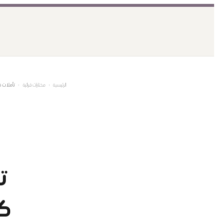
تخطى
إلى
المحتوى
الرئيسية
›
مختارات قرائية
›
تأملات ف
ت
كت