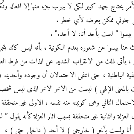
أمر يحتاج جهد كبير لكى لا يهرب جزء منها إلا افعاله وتٌ
جنوني ممكن يعرضه لأي خطر .
بيسوا ” لست بأحد أنا، لا أحد.” .
 هنا بيسوا عن شعوره بعدم الكونية ، بأنه ليس كائنا بتجر
ى ، يأتى ذلك من الاغتراب الشديد عن الذات من فرط العز
فية الباطنية ، حتى انتفى الاحتمالان أن وجوده وأحديته (
بالمعنى الإلهي ) ليست من الاخر الاخر الذى ليس شخصا 
احتمال الثاني وهى كونيته منه نفسه ، الاولى غير متحققة
العزلة والثانية غير متحققة بسبب اثار العزلة كأنه يقول ” 
 أنا ولست بآخر ( خارجي ) لا أحد ( داخلي حتى ) ،