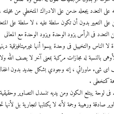
ه على التعدد يجعله مدمن على الادراك المتخطي من مخيلته ،
على التعبير بدون أن تكون سلطة عليه ، لا سلطة على المتع
التعدد فى الرأس يزود الوحدة ويزود الوحدة مع المعانى
دة لا الناس والتخييل فى وحدة بيسوا أنها غيرميتافيزقية ديني
أوهى بالنسبة له مجازات مركبة بمعنى آخر لا يصف الله ولا
اى شىء ماورائي ، إنه وجودي بشكل جديد بدون اغفا
هة كمتخطى .
ه فى لوحة يبتلع الكون ومن يديه تنسدل التصاوير وحقيقية
وير صادقة ورهيبة وجمة لأنه لا يكتتبها لتجارية بل لأنها 