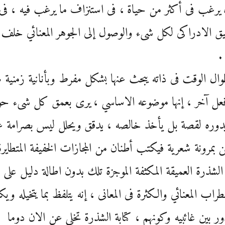
يرغب فى أكثر من حياة ، فى استنزاف ما يرغب فيه ، فى
يق الادراكى لكل شىء والوصول إلى الجوهر المعنائي خلف
.
وال الوقت فى ذاته يبحث عنها بشكل مفرط وبأنانية زمنية 
عل آخر ، إنها موضوعه الاساسي ، يرى بعمق كل شىء حو
دوره لقصة بل يأخذ خالصه ، يدقق ويحلل ليس بصرامة عق
بمرونة شعرية فيكتب أطنان من المجازات الخفيفة المتطايرة
 الشذرة العميقة المكثفة الموجزة تلك بدون اطالة دليل على
راب المعنائي والكثرة فى المعانى ، إنه يتلفظ بما يتخيله وي
ور بين غائبيه وكونهم ، كتابة الشذرة تخلى عن الان دوما