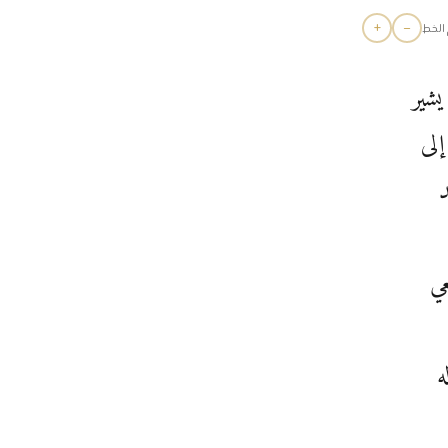
+
−
الخط
يشير
إلى
د
عي
ه