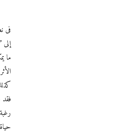
فى نص
إلى ”
ما يم
الأثر
كذلك 
فقد 
رغبة 
حياة 