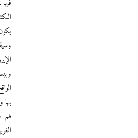
فيها 
الكئي
يكون 
وسيقت
الإير
وبيسو
الواق
بها و
فم حو
الغري