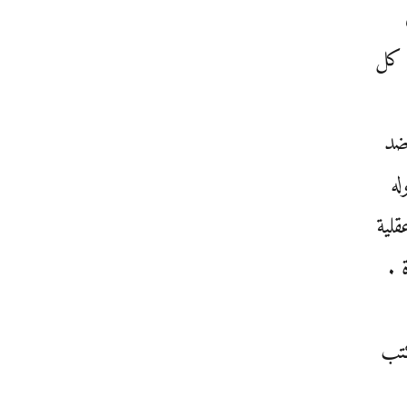
 كل
ضد
له
لية
 .
كتب