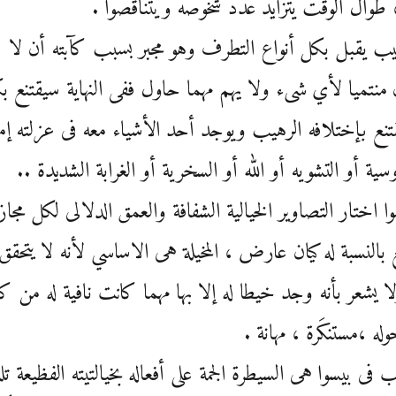
، طوال الوقت يتزايد عدد شخوصه ويتناقصوا .
ب يقبل بكل أنواع التطرف وهو مجبر بسبب كآبته أن لا
منتميا لأي شىء ولا يهم مهما حاول ففى النهاية سيقتنع بك
نع بإختلافه الرهيب ويوجد أحد الأشياء معه فى عزلته إما
وسية أو التشويه أو الله أو السخرية أو الغرابة الشديدة ..
ا اختار التصاوير الخيالية الشفافة والعمق الدلالى لكل مجازا
ع بالنسبة له كيان عارض ، المخيلة هى الاساسي لأنه لا يتحقق 
لا يشعر بأنه وجد خيطا له إلا بها مهما كانت نافية له من ك
له ،مستنكَرة ، مهانة .
ب فى بيسوا هى السيطرة الجمة على أفعاله بخيالتيته الفظيعة ت