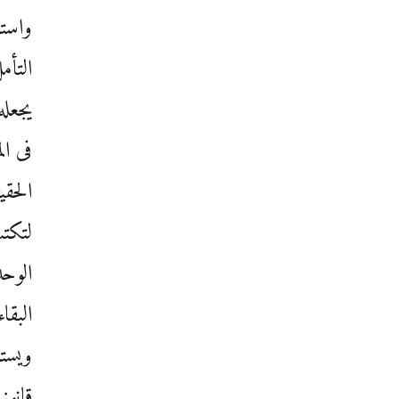
واستغ
التأم
يجعله
فى ال
الحقي
لتكتب
الوح
البقا
ويستم
قانون