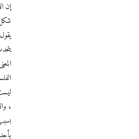
إن ال
شكل 
يقول 
يتحدث
المعن
الفلس
ليست 
، وال
بسبب 
بأحد