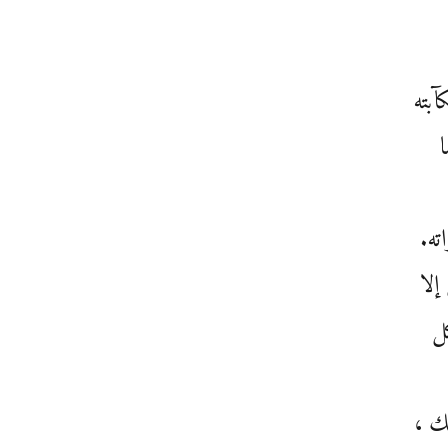
آبته
ته.
إلا
ل
لك ،