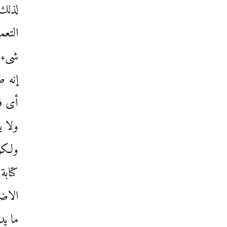
لذلك 
التعم
شىء 
إنه ط
أى ف
ولا ي
ولكن 
كتابة
الاضط
ما يد