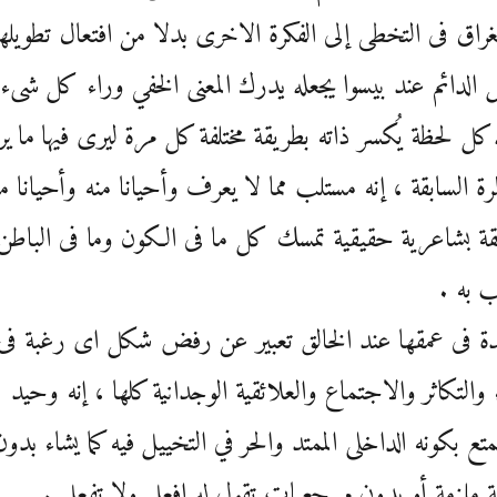
راق فى التخطى إلى الفكرة الاخرى بدلا من افتعال تطويلها
ل الدائم عند بيسوا يجعله يدرك المعنى الخفي وراء كل شىء 
 كل لحظة يُكسر ذاته بطريقة مختلفة كل مرة ليرى فيها ما يرا
مرة السابقة ، إنه مستلب مما لا يعرف وأحيانا منه وأحيانا م
قة بشاعرية حقيقية تمسك كل ما فى الكون وما فى الباطن
 به .
دة فى عمقها عند الخالق تعبير عن رفض شكل اى رغبة فى
ء والتكاثر والاجتماع والعلائقية الوجدانية كلها ، إنه وحيد
تع بكونه الداخلى الممتد والحر في التخييل فيه كما يشاء بدون
ية ملزمة أو بدون مرجعيات تقول له افعل ولا تفعل .