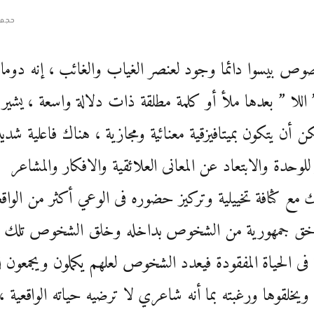
حجم 
وص بيسوا دائما وجود لعنصر الغياب والغائب ، إنه دوما 
 اللا ” بعدها ملأ أو كلمة مطلقة ذات دلالة واسعة ، يشير 
كن أن يتكون بميتافيزقية معنائية ومجازية ، هناك فاعلية شدي
 للوحدة والابتعاد عن المعانى العلائقية والافكار والمشاعر
مع كثافة تخييلية وتركيز حضوره فى الوعي أكثر من الواق
خق جمهورية من الشخوص بداخله وخلق الشخوص تلك
فى الحياة المفقودة فيعدد الشخوص لعلهم يكملون ويجمعون ل
ويخلقوها ورغبته بما أنه شاعري لا ترضيه حياته الواقعية ،