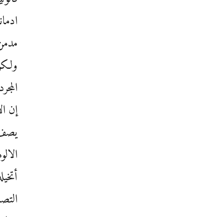
ادمان
مدمن 
ولكن 
المجر
إن ال
يصف 
الالو
أتخيل
التصا