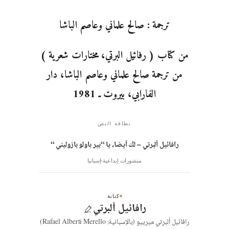
ترجمة : صالح علماني وعاصم الباشا
من كتاب ( رفائيل البرتي، مختارات شعرية )
من ترجمة صالح علماني وعاصم الباشا، دار
الفارابي، بيروت ـ 1981
بطاقة النص
رافائيل ألبرتي – لك أيضا، يا “بير باولو بازوليني “
منشورات إبداعية
إسبانيا
كتابة
رافائيل ألبرتي
رافائيل ألبرتي ميرييو (بالإسبانية: Rafael Alberti Merello)