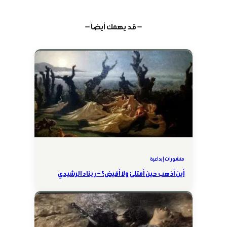
— قد يهمك أيضاً —
منشورات إبداعية
أين أذهب حين أمتلئ ولا أفيض؟ – ريناد الرشيدي