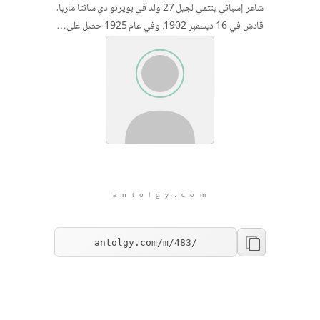
شاعر إسباني ينتمي لجيل 27 ولد في بويرتو دي سانتا ماريا،
قادش في 16 ديسمبر 1902. وفي عام 1925 حصل على…
a n t o l g y . c o m