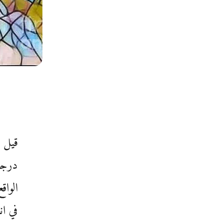
قيل ل
درجات
الواق
في ان