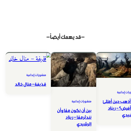
— قد يهمك أيضاً —
منشورات إبداعية
قذيفة – منال خالد
ات إبداعية
أذهب حين أمتلئ
منشورات إبداعية
أفيض؟ – ريناد
بين أن نكون معًا وأن
شيدي
نندثر معًا – ريناد
الرشيدي