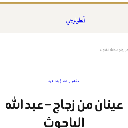
أنطولوجي
من زجاج – عبد الله الباحوث
منشورات إبداعية
عينان من زجاج – عبد الله
الباحوث