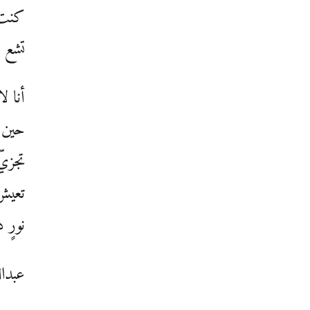
كنت 
تشع 
أنا ل
حين ي
تجزيّ
تعيش 
نورٍ 
عبدال