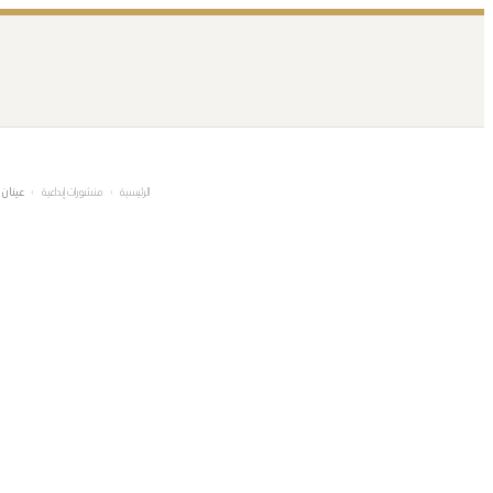
تخطى
إلى
المحتوى
الرئيسية
›
منشورات إبداعية
›
عينان 