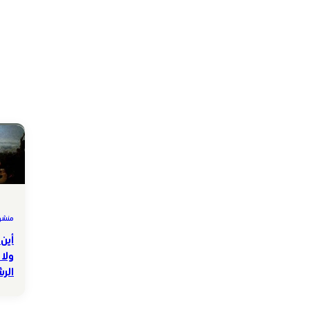
منشور
أين 
ولا 
الر