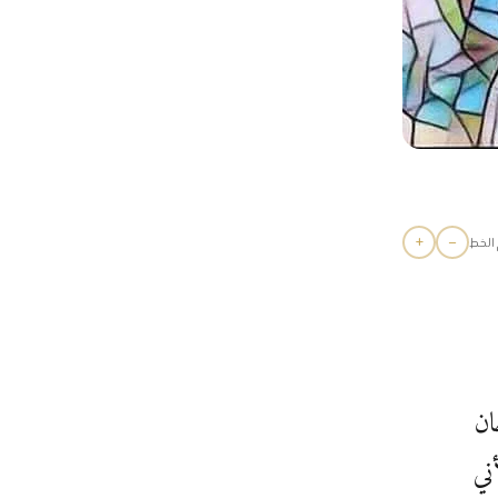
+
−
الخط
ان
ني