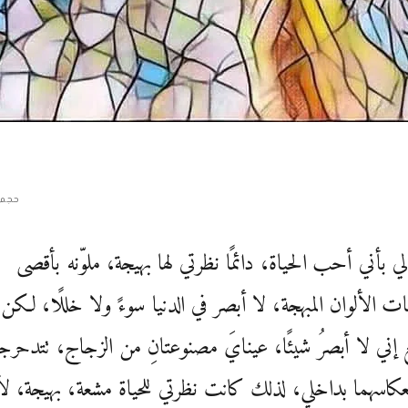
حجم 
ي بأني أحب الحياة، دائمًا نظرتي لها بهيجة، ملوّنه بأقصى
 الألوان المبهجة، لا أبصر في الدنيا سوءً ولا خللًا، لكن
ع إني لا أبصرُ شيئًا، عينايَ مصنوعتانِ من الزجاج، تتدحرج
عكاسهما بداخلي، لذلك كانت نظرتي للحياة مشعة، بهيجة، لأ