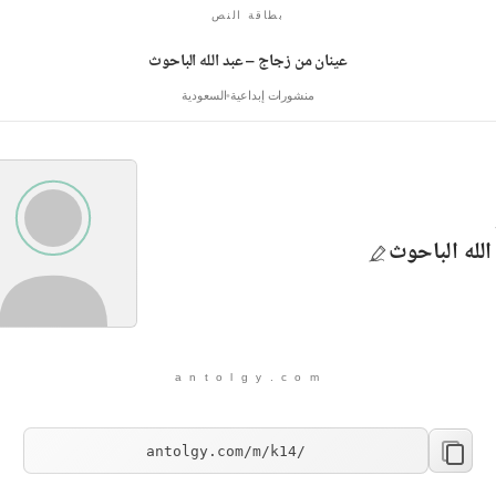
بطاقة النص
عينان من زجاج – عبد الله الباحوث
منشورات إبداعية
السعودية
الله الباحوث
a n t o l g y . c o m