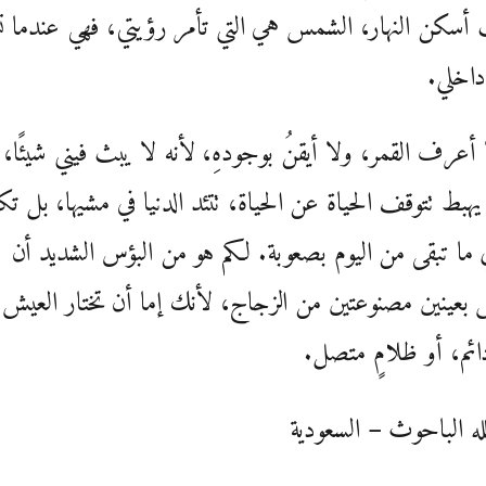
أسكن النهار، الشمس هي التي تأمر رؤيتي، فهي عندما ت
داخلي.
ا أعرف القمر، ولا أيقنُ بوجودهِ، لأنه لا يبث فيني شيئًا،
هبط تتوقف الحياة عن الحياة، تتئد الدنيا في مشيها، بل تكا
 ما تبقى من اليوم بصعوبة. لكم هو من البؤس الشديد أن
بعينين مصنوعتين من الزجاج، لأنك إما أن تختار العيش 
دائم، أو ظلامٍ متصل.
له الباحوث – السعودية