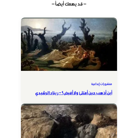
— قد يهمك أيضاً —
منشورات إبداعية
أين أذهب حين أمتلئ ولا أفيض؟ – ريناد الرشيدي