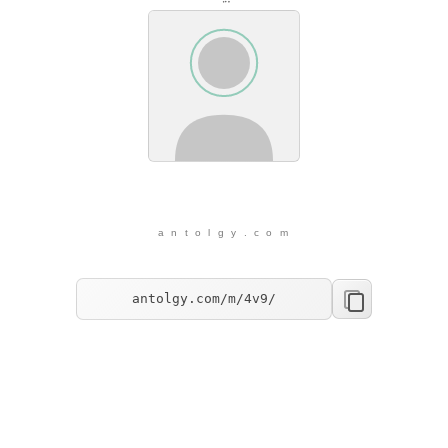
a n t o l g y . c o m