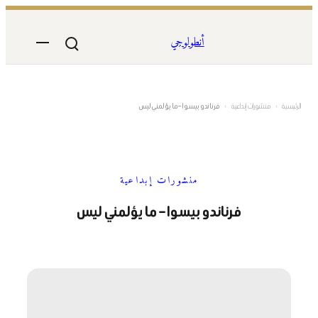
تخطى
إلى
أنطولوجي
المحتوى
الرئيسية
›
منشورات إبداعية
›
فرناندو بيسوا – ما يؤلمني ليس
منشورات إبداعية
فرناندو بيسوا – ما يؤلمني ليس