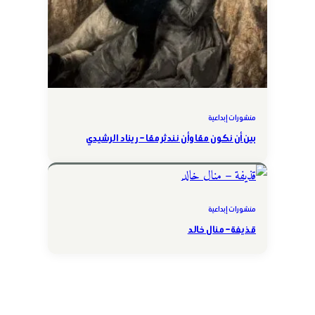
منشورات إبداعية
بين أن نكون معًا وأن نندثر معًا – ريناد الرشيدي
منشورات إبداعية
قذيفة – منال خالد