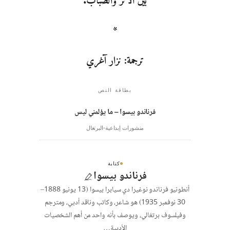
بين الأثر والضباب.
*
ترجمة: نزار آغري
بطاقة النص
فرناندو بيسوا – ما يؤلمني ليس
منشورات إبداعية
البرتغال
كتابة
فرناندو بيسوا
أنطونيو فرناندو نوغيرا دي سيابرا بيسوا (13 يونيو 1888–
30 نوفمبر 1935) هو شاعر، وكاتب وناقد أدبي، ومترجم
وفيلسوف برتغالي، ويوصف بأنه واحد من أهم الشخصيات
الأدبية…