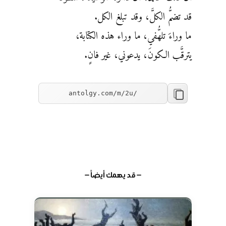
قد تضمُّ الكلَّ، وقد تبلغ الكل.
ما وراءَ تلهُّفي، ما وراء هذه الكتابة،
يترقَّب الكونَ، يدعوني، غير فانٍ.
— قد يهمك أيضاً —