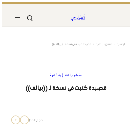
تخطى
إلى
أنطولوجي
المحتوى
الرئيسية
›
منشورات إبداعية
›
قصيدة كتبت في نسخة لـ ((بيالف))
منشورات إبداعية
قصيدة كتبت في نسخة لـ ((بيالف))
+
−
حجم الخط