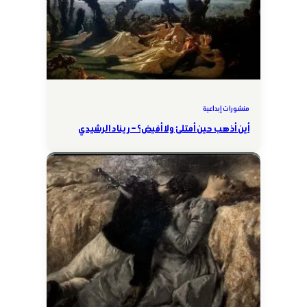
منشورات إبداعية
أين أذهب حين أمتلئ ولا أفيض؟ – ريناد الرشيدي