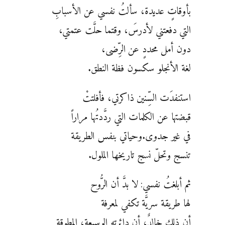
بأوقاتٍ عديدة، سألتُ نفسي عن الأسبابِ
التي دفعتني لأدرسَ، وقتما حلَّت عتمتي،
دون أمل محددٍ عن الرِّضى،
لغة الأنجلو سكسون فظة النطق.
استنفدَت السِّنين ذاكرتي، فأفلتتْ
قبضتها عن الكلمات التي ردَّدتُها مراراً
في غير جدوى.وحياتي بنفس الطريقة
تنسج وتحلّ نسج تاريخها الملول.
ثم أبلغتُ نفسي: لا بدَّ أن الرُّوح
لها طريقة سريَّة تكفي لمعرفة
أن ذلك خالدٌ، أن دائرته الوسيعة، المطوقة