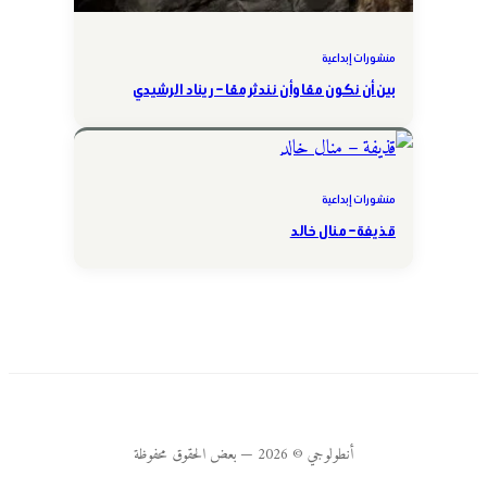
منشورات إبداعية
بين أن نكون معًا وأن نندثر معًا – ريناد الرشيدي
منشورات إبداعية
قذيفة – منال خالد
أنطولوجي © 2026 — بعض الحقوق محفوظة