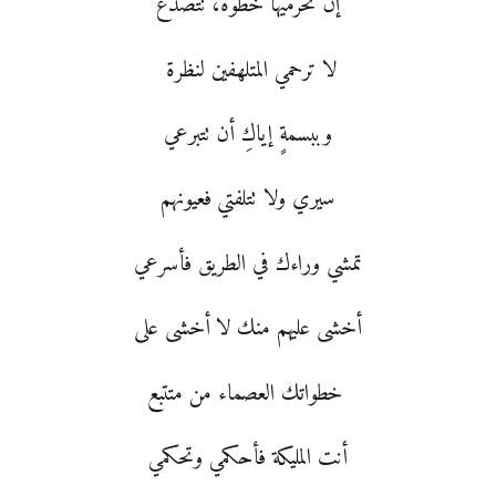
إن تحرميها خطوة، تتصدع
لا ترحمي المتلهفين لنظرة
وببسمةٍ إياكِ أن تتبرعي
سيري ولا تتلفتي فعيونهم
تمشي وراءك في الطريق فأسرعي
أخشى عليهم منك لا أخشى على
خطواتك العصماء من متتبع
أنت المليكة فأحكمي وتحكمي