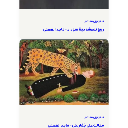
شعر عربي معاصر
ربيعٌ تنهشه دببةٌ سوداء – ماجد الفهمي
شعر عربي معاصر
مخالبٌ على جُمَّار نخل – ماجد الفهمي