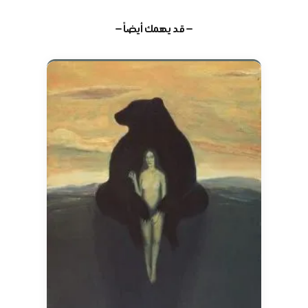
— قد يهمك أيضاً —