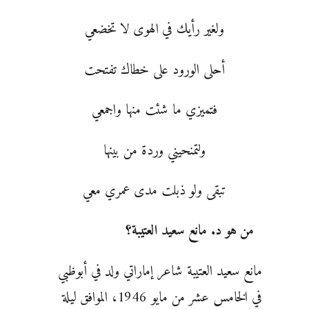
ولغير رأيك في الهوى لا تخضعي
أحلى الورود على خطاك تفتحت
فتميزي ما شئت منها واجمعي
ولتمنحيني وردة من بينها
تبقى ولو ذبلت مدى عمري معي
من هو د. مانع سعيد العتيبة؟
مانع سعيد العتيبة شاعر إماراتي ولد في أبوظبي
في الخامس عشر من مايو 1946، الموافق ليلة