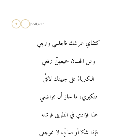
+
−
حجم الخط
كتفاي عرشك فاجلسي وتربعي
وعن الحسان جميعهنّ ترفعي
الكبرياءُ على جبينك لائقٌ
فتكبري، ما جاز أن تتواضعي
هذا فؤادي في الطريق فرشته
فإذا شكا أو صاحَ، لا تتوجعي