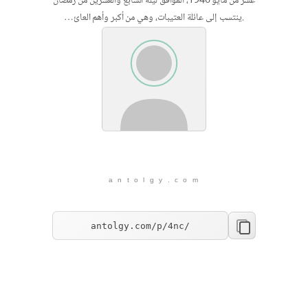
عشر من مايو 1946، الموافق ليلة السابع والعشرين من رمضان
.ينتسب إلى عائلة العتيبات، وهي من أكبر وأهم العائ…
a n t o l g y . c o m