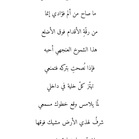
ما صاح من ألم فؤادي إنما
من رقّةِ الأقدام فوق الأضلع
هذا الشموخ العنجهي أحبه
فإذا نُصحتِ بتركه فتمنعي
تهتّز كلّ خلية في داخلي
لمّا يلامس وقع خطوك مسمعي
شرفٌ لهذي الأرض مشيك فوقها