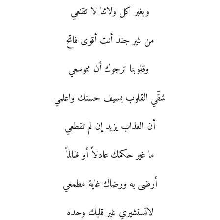
وبغير كل ولائنا لا تقنعي
من غير جند أنت أقوى فاتح
وقلوبنا ترجوك أن تتوسعي
شقّي القلوب بسيف حسنك واعلمي
أن العذاب يزيد إن لم تقطعي
ما غير حكمك عادلاً أو ظالماً
أرضى به ورضاك غاية مطمعي
لاتستشيري غير قلبك وحده