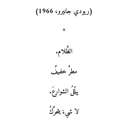
(ريودي جانيرو، 1966)
*
الظَّلام.
مطرٌ خفيفٌ
يبلّلُ الشوارعَ.
لا شيءَ يتحرَّكُ