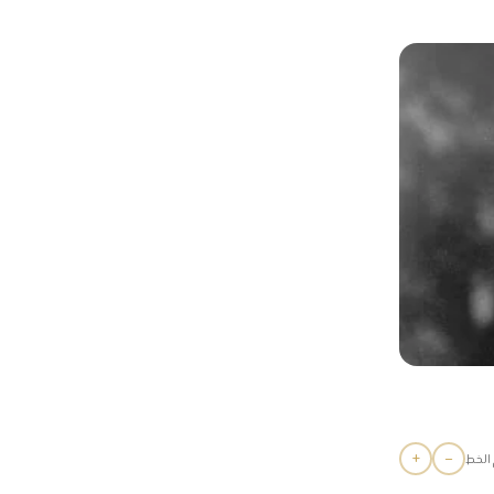
+
−
الخط