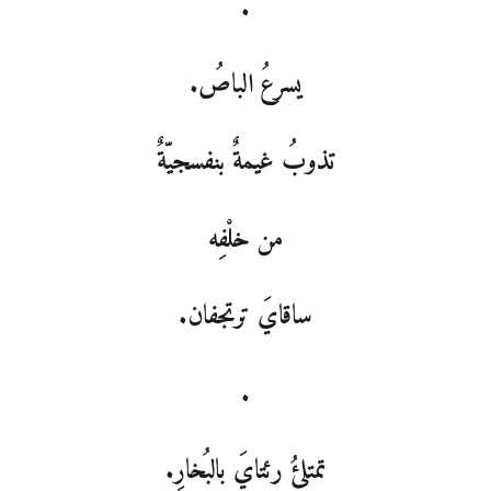
.
يسرعُ الباصُ.
تذوبُ غيمةٌ بنفسجيّةٌ
من خلْفِه
ساقايَ ترتجفان.
.
تمتلئُ رئتايَ بالبُخارِ.