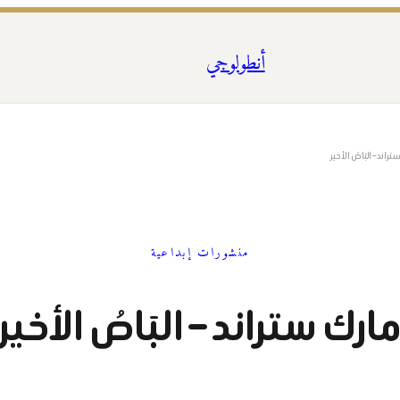
أنطولوجي
راند – البَاصُ الأخير
منشورات إبداعية
ارك ستراند – البَاصُ الأخير