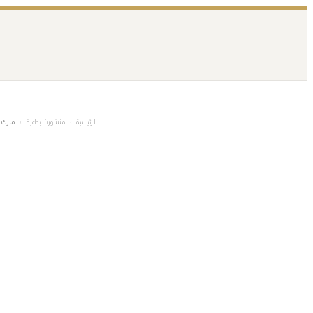
تخطى
إلى
المحتوى
الرئيسية
›
منشورات إبداعية
›
مارك ست
م