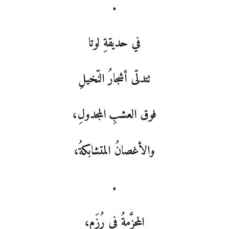
.
في حديقةِ لوتا
تتدلّى أشجارُ النّخيلِ
فوق العشبِ المجدولِ،
والأغصانُ المتشابكةُ،
.
المحزَّمةُ في رُزَمٍ،