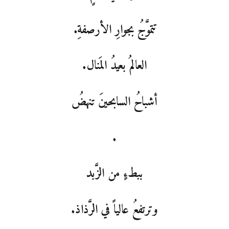
تتموَّجُ بجوارِ الأرصفةِ.
العالمُ بعيدُ المَنال.
أشباحُ السابحينَ تنهضُ
.
ببطءٍ من الزَّبد
وترتفعُ عالياً في الرَّذاذ.