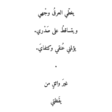
يغطّي العرقُ وجْهي
ويتساقطُ على صَدْري.
يؤلمني عُنقي وكتفايَ.
.
غيرَ واثقٍ من
يقَظتي