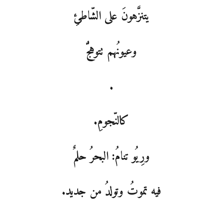
يتنزَّهونَ على الشّاطئِ
وعيونُهم تتوهّجُ
.
كالنّجومِ.
ورِيُو تنامُ: البحرُ حلمٌ
فيه تموتُ وتولدُ من جديد.