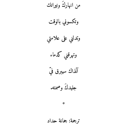
من انهاركَ ونيرانك
وتكسوني بالوقت
وتدلني على علامتي
وتهرقني كدماء
آنذاك سيبرق فيّ
جليدكَ وصمته.
*
ترجمة: جمانة حداد