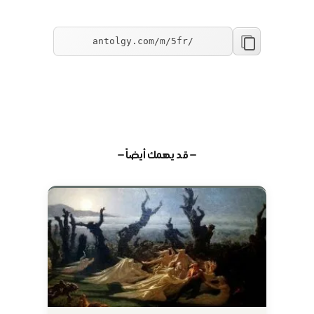
— قد يهمك أيضاً —