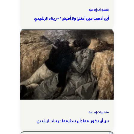
منشورات إبداعية
أين أذهب حين أمتلئ ولا أفيض؟ – ريناد الرشيدي
منشورات إبداعية
بين أن نكون معًا وأن نندثر معًا – ريناد الرشيدي