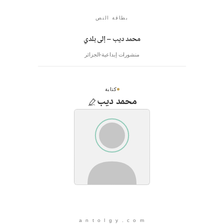
بطاقة النص
محمد ديب – إلى بلدي
منشورات إبداعية
الجزائر
كتابة
محمد ديب
a n t o l g y . c o m