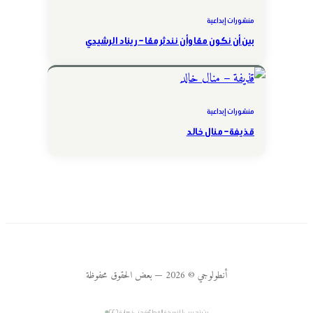
منشورات إبداعية
بين أن نكون معًا وأن نندثر معًا – ريناد الرشيدي
منشورات إبداعية
قذيفة – منال خالد
أنطولوجي © 2026 — بعض الحقوق محفوظة
بث تجريبي للنسخة المطوّرة حتى نهاية ٢٠٢٦