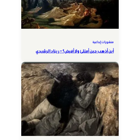
منشورات إبداعية
أين أذهب حين أمتلئ ولا أفيض؟ – ريناد الرشيدي