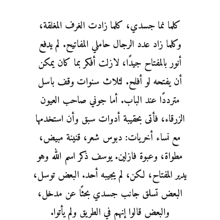
كلما نما جسدي، كلما زادت الغرف المغلقة،
وكلما زاد عدد الرجال حاملي المفاتيح. لم يدفع
أنور بالمفتاح جيدًا، لازلت أفكر بما كان يمكن
أن يفتحه لو أفلح. لثلاث سنوات وقف باسل
مترددًا عند الباب. أما جوني صاحب العيون
الزرقاء، فأتى بحقيبة أدوات سبق وأن استخدمها
مع نساء أخريات: دبوس شعر، قنينة مبيض،
مطواة، وعبوة فازلين. يوسف ذكر اسم الله وهو
يدير المفتاح، لكن، لم يجيبه أحد. البعض توسل،
البعض تسلق جانب جسدي بحثًا عن مدخل،
والبعض قالوا إنهم في الطريق ولم يأتوا.