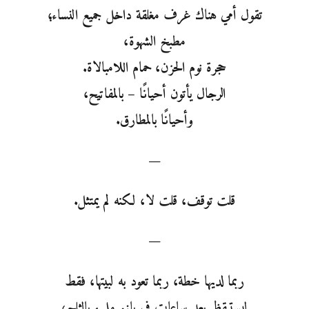
تقول أمي هناك غرف مغلقة داخل جميع النساء؛
مطبخ الشهوة،
حجرة نوم الحزن، حمام اللامبالاة.
الرجال يأتون أحيانًا – بالمفاتيح،
وأحيانًا بالمطارق.
—
قلت توقف، قلت لا، لكنه لم يمتثل.
—
ربما لديها خطة، ربما تعود به لبيتها، فقط
ليستيقظ بعد ساعات في بانيو مليء بالثلج،