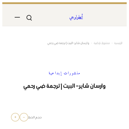
تخطى
إلى
أنطولوجي
المحتوى
الرئيسية
›
منشورات إبداعية
›
وارسان شاير – البيت | ترجمة ضي رحمي
منشورات إبداعية
وارسان شاير – البيت | ترجمة ضي رحمي
+
−
حجم الخط