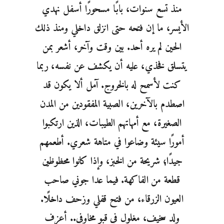
منذ تسع سنوات، بابًا مسحورًا أسفل نهدي
الأيسر، ما إن فتحه حتى انزلق داخلي ومنذ ذلك
الحين لم يره أحد. بين وقت وآخر، أشعر بمن
يتسلق فخذي، عليه أن يكشف عن نفسه، ربما
كنت لأسمح له بالخروج. آمل ألا يكون قد
اصطدم بالآخرين، الصبية المفقودين من المدن
الصغيرة، مع أمهاتهم الطيبات، الذين ارتكبوا
أمورًا سيئة وضاعوا في متاهة شعري. أطعمهم
جيدًا؛ شريحة من الخبز، وإذا كانوا محظوظين
قطعة من الفاكهة. فيما عدا جوني صاحب
العيون الزرقاء، من فتح قفلي وزحف داخلًا.
ولد سخيف، مغلول في قبو مخاوفي.. أعزف