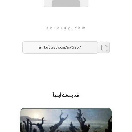
a n t o l g y . c o m
— قد يهمك أيضاً —