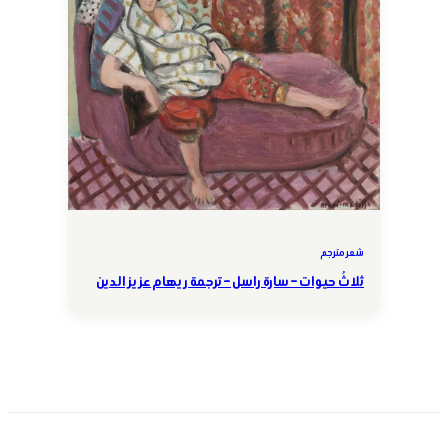
شعر مترجم
ثلاثُ حيوات – سارة راسل – ترجمة ريهام عزيز الدين