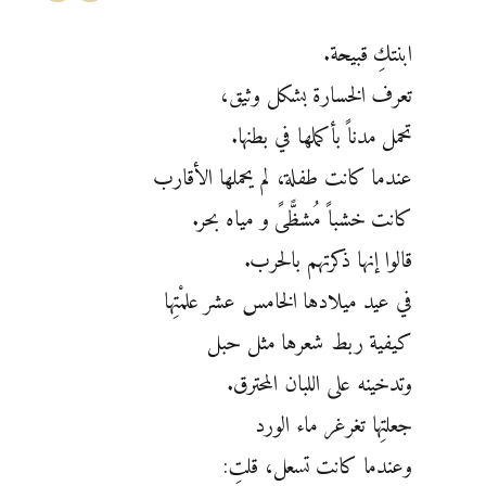
ابنتكِ قبيحة.
تعرف الخسارة بشكل وثيق،
تحمل مدناً بأكملها في بطنها.
عندما كانت طفلة، لم يحملها الأقارب
كانت خشباً مُشظًّىً و مياه بحر.
قالوا إنها ذكرتهم بالحرب.
في عيد ميلادها الخامس عشر علمْتِها
كيفية ربط شعرها مثل حبل
وتدخينه على اللبان المحترق.
جعلتِها تغرغر ماء الورد
وعندما كانت تسعل، قلتِ: