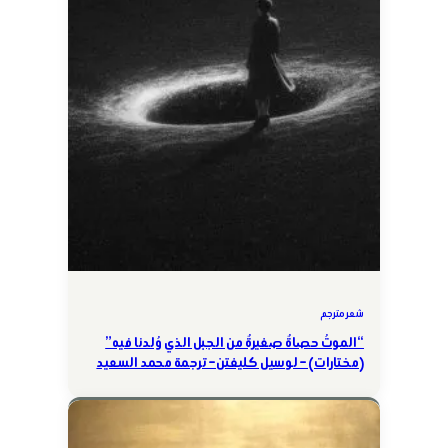
شعر مترجم
“الموتُ حصاةٌ صغيرةٌ من الجبل الذي وُلدنا فيه”
(مختارات) – لوسيل كليفتن – ترجمة محمد السعيد