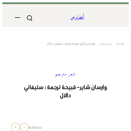
تخطى
إلى
أنطولوجي
المحتوى
الرئيسية
›
شعر مترجم
›
وارسان شاير – قبيحة ترجمة : ستيفاني دالال
شعر مترجم
وارسان شاير – قبيحة ترجمة : ستيفاني
دالال
+
−
حجم الخط