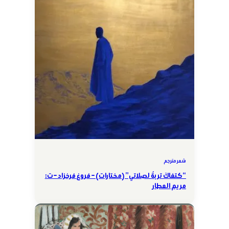
شعر مترجم
“كتفاكَ تربةٌ لصلاتي” (مختارات) – فروغ فرخزاد – ت:
مريم العطار