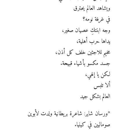
ويشاهد العالم يحترق
في غرفة نومه؟
وجه ابنتكِ عصيان صغير،
يداها حرب أهلية،
مخيم للاجئين خلف كل أذن،
جسد مكسو بأشياء قبيحة.
لكن يا إلهي،
ألا تلبس
العالم بشكل جيد
*ورسان شاير: شاعرة بريطانية ولدت لأبوين
صوماليين في كينيا.