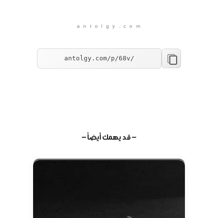
a n t o l g y . c o m
— قد يهمك أيضاً —