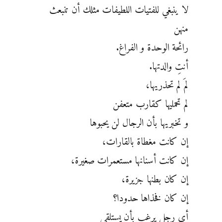
لا ينبغي للفتيات اللطيفات مثلك أن تنبعث
منهن
رائحة الوحدة و الفراغ.
أنتِ والدتها.
لمَ لم تحذريها،
لم تحمليها كقارب متعفن
و تخبريها بأن الرجال لن يحبوها
إن كانت مغطاة بالقارات،
إن كانت أسنانها مستعمرات صغيرة،
إن كان بطنها جزيرة،
إن كان فخذاها حدودا؟
أي رجل يرغب بأن يستلقي