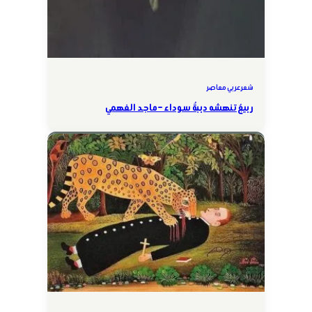
شعر عربي معاصر
ربيعٌ تنهشه دببةٌ سوداء – ماجد الفهمي