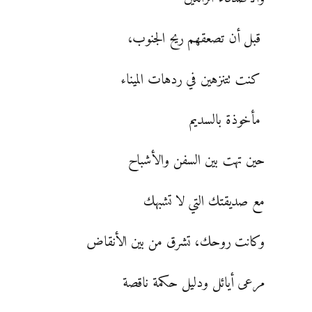
قبل أن تصعقهم ريح الجنوب،
كنت تتنزهين في ردهات الميناء
مأخوذة بالسديم
حين تهت بين السفن والأشباح
مع صديقتك التي لا تشبهك
وكانت روحك، تشرق من بين الأنقاض
مرعى أيائل ودليل حكمة ناقصة