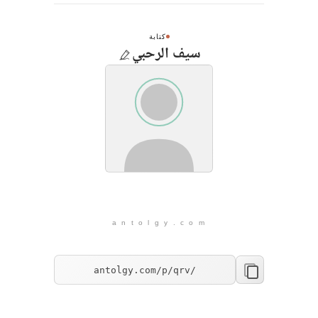
كتابة
سيف الرحبي
a n t o l g y . c o m