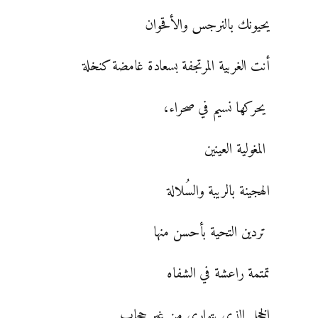
يحيونك بالنرجس والأقحوان
أنت الغربية المرتجفة بسعادة غامضة كنخلة
يحركها نسيم في صحراء،
المغولية العينين
الهجينة بالريبة والسُلالة
تردين التحية بأحسن منها
تمتمة راعشة في الشفاه
الخجل الذي يتوارى من غير حجاب