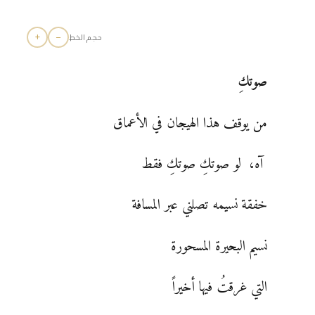
+
−
حجم الخط
صوتك
من يوقف هذا الهيجان في الأعماق
آه، لو صوتكِ صوتكِ فقط
خفقة نسيمه تصلني عبر المسافة
نسيم البحيرة المسحورة
التي غرقتُ فيها أخيراً