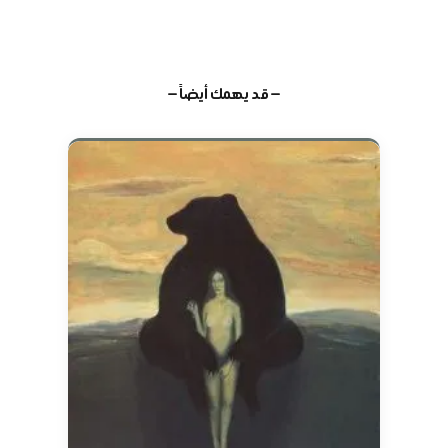
— قد يهمك أيضاً —