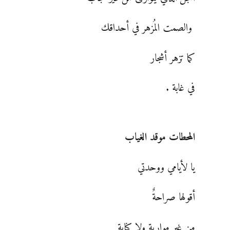
والصمت المُزهر في أحداقك
كما تزهر أشجار
في غابة .
المحطات موقد الغياب
يا لأيامي ووحدتي
أقولها صراحةٌ
من غير مواربة ولا كناية