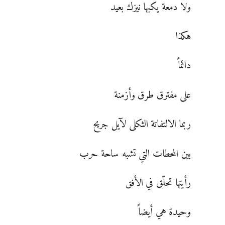
ولا دمعة يكبها نيزك بعيد
هكذا
دائماً
على مفترق طرق وأزمنة
ربما الالتفاتة الثكلى لآيل جريح
بين المحطات التي تشبه ساحة حرب
رأيتها تحلّق في الأفق
وحيدة هي أيضاً