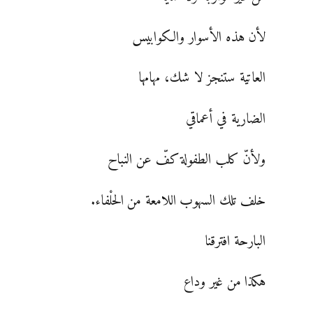
لأن هذه الأسوار والكوابيس
العاتية ستنجز لا شك، مهامها
الضارية في أعماقي
ولأنّ كلب الطفولة كفّ عن النباح
خلف تلك السهوب اللامعة من الحلْفاء.
البارحة افترقنا
هكذا من غير وداع