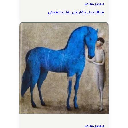
شعر عربي معاصر
مخالبٌ على جُمَّار نخل – ماجد الفهمي
شعر عربي معاصر