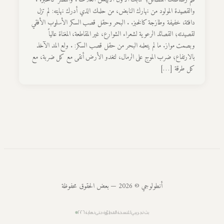
والقصيدة المولود من نهارك النابض، من حلمك الذي أدرك نهايته: لم تزل
دافئة، خفيفة وطازجة كالخبز. . البحر وحقل قصب السكر الأسلوب الأفقي
لقصيدته؛ القصائد الرعوية لشعراء الشوارع، غير المقاطعة، المغناة عالياً
وبصمت مواز. ما لم يتعلمه البحر من حقل قصب السكر: . ولع المد الآخذ
بالارتفاع؛ ضرب الموج على الرمال، لتغدو الأرض أنقى مع كل ضربة، مع
كل طرقة […]
أنطولوجي © 2026 — بعض الحقوق محفوظة
بث تجريبي للنسخة المطوّرة حتى نهاية ٢٠٢٦