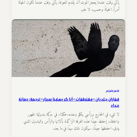
يأتي وقتٌ عندما يعجز الموت أن يُقدم المَعونة. يأتي وقتٌ عندما تكون الحياة
أمراً. الحياةُ وحسب، لا مفر.
شعر مترجم
قفازان جلديان – مقتطفات – آنا كريستينا سيزار – ترجمة: جمانة
حداد
لا شيء في الخارج ورأسي يتكلم وحده، هكذا، في حركة بندولية: ظهور
واختفاء. إحفظ جيدًا هذه الغرفة الراكدة بآلاتها والرأس والبندول الذي
يدق. احفظها جيدًا. سيكون ذلك مهمًا في ما بعد.