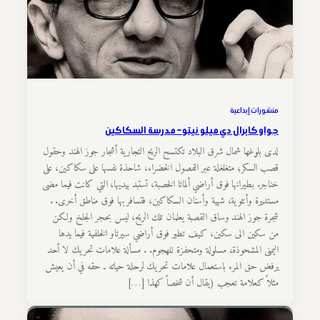
منشورات إبداعية
جواو كابرال دي ميلو نيتو – مدرسة السكاكين
لدى بلوغها شمال شرق البلاد تكتسح الريح التجارية أشجار جوز الهند وحقول
قصب السكر؛ متغلغلة عبر الفصول الخضراء، شاحذة نفسها على سكاكين، على
خناجر. بطيرانها فوق أراضي ألماتا الخصبة، تستبد بيديها، التي كانت فيما مضى
مستديرة وأنثوية، شهية وأسنان السكاكين، فتسافر بها فوق مناطق أخرى. .
شجرة جوز الهند وساق القصبة يعلمان تلك الريح، ليس بحجر الجلخ ولكن
من سكين الى سكين، كيف تطير فوق أراضي سيرتاو الخلفية فيما يدها
اليمنى المشحوذة، مسلولة ومتحفزة للهجوم. . مسألة علامات تحريك لا أحد
يرفض حق المرء باستعمال علامات تحريك لرحلة حياته ـ حقه في أن يعيش
مثلاً كعلامة تعجب (يقال أن شخصاً كهذا […]