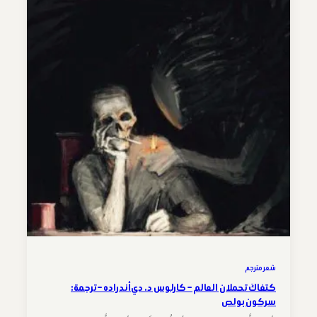
شعر مترجم
كتفاكَ تحملان العالم – كارلوس د. دي أندراده – ترجمة:
سركون بولص