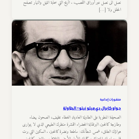
نصل الى نصل عبر أوراق القصب، . الريح التي سحابة الليل والنهار تتصفح
الحقل ولا […]
منشورات إبداعية
جواو كابرال دي ميلو نيتو – الطاولة
الصحيفة المطوية على الطاولة العادية؛ الغطاء نظيف، الصحون بيضاء
وطازجة كالخبز. البرتقالة الخضراء القشرة منظرك الطبيعي الذي لا يتوارى
هواؤك الطلق، شمس شطآنك: ساطعة ونضرة كالخبز. . السكين التي برت
قلم رصاصك المتضائل؛ كتابك الأول الأبيض الغلاف . والنضر كالخبز. .