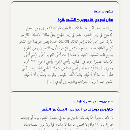
منشورات إبداعية
هارولدو دي كامبوس – الشـعر نقيّ؟
بل الشعر فقير بائس عندما تكون البطون فارغة. الشعر في زمن الجوع
كالجوع في زمن الشعر. الشعر في زمن الجوع يحلّ مكان الانسان كالإسم
الأول حين يحلّ مكان إسم العائلة كالانسان عندما يصير تعويضا عن الشعر
كإسم العائلة عندما يصبح بديلا من الإسم الأول. الشعر في زمن الجوع
يصلح فقط لتسمية الاشياء بأسمائها: لذلك أسمّي الشيء أسمّي الإسم أسمّي
الإنسان مضمرا جوعه في كلماتي. وأسمّي الجوع وأسمّي الجوع. *** أوّل
وصولي الى هنا أيتها الحياة لم أفهم شيئا من شعركِ القاسي المحسـوس لكنّي
تعلّمتُ سريعا أن أسمّيكِ واقعاً لأنّك النقيض ونقيضه وتعلّمتُ أن أسمّيكِ
الشـعر عندما رأيتُ شعراءكِ يولدون بين أيدي […]
شعر عربي معاصر
, 
منشورات إبداعية
كارلوس درموند دي آندرادي – البحث عن الشِعر
لا تكتب شِعراً عمّا يحدث. ما من شيء، في حضرة الشِعر، يولدُ أو يموت.
مقارنةً به، ما الحياة إلاّ شمس خامدة لا دفء فيها ولا نور. الصداقات،