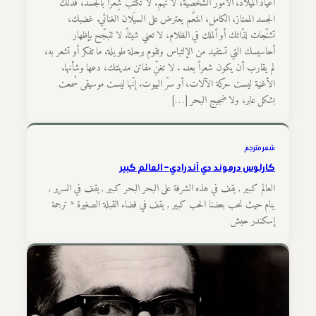
أعياد الميلاد، الأمور الشخصيّة، لا تهمّ. لا تكتب شِعراً بالجسد، فذلك
الجسد الممتاز، الكامل، المنعَّم يعترض على السيَلان الغنائي. غضبك،
تشنّجات لذّاتك أو ألملك في الظلام، لا تعني شيئاً. لا تتبجّح بإظهار
أحاسيسك التي تستفيد من الإلتباس وتقوم برحلة طويلة. ما تفكر أو تشعر به،
لم يقارب أن يكون شعراً بعد. . لا تغنِّ مفاتن مدينتك، دعها وشأنها.
الأغنية ليست حركة الآلات، أو سرّ البيوت. إنّها ليست موسيقى سُمعت
بشكل عابر، ولا ضجيج البحر […]
شعر مترجم
كارلوس درموند دي آندرادي – العالم كبير
العالم كبير , يقف في هذه الشرفة على البحر البحر كبير , يقف في السرير ,
ينام حيث نحب بعضنا الحب كبير , يقف في فضاء القبلة الصغيرة * ترجمة
إسكندر حبش