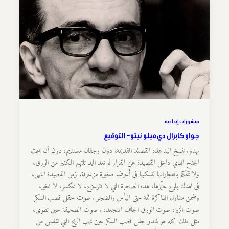
منشورات إبداعية
جواو كابرال دي ميلو نيتو – التوقيع
بهدوء تنسخ اليد هذه القصائد القديمة، دون رجفان مستديم، دون أن يبحث
الجناح الذي داخل القصيدة عن الفرار لم تعد اليد تلتهم الكثير من الورق،
ولا تتحكم بانفجاراتها لتسكبها في أحرف صغيرة مزخرفة. زمن القصيدة انتهى،
في الهناك يلوح حيّزها، هذه الصخرة التي لا تتزحزح، لا تتكسر، لا تتغير،
وضمن متناول الذاكرة ثمة حتى اليأس والضجر . صوت حقل قصب السكر
صوت الزيز، صوت الورق الجاف المتجعد، . صوت الصحيفة حين تطوى،
مثل ذلك كله هو شدو حقل قصب السكر حين تهب الريح التي تتنفس من