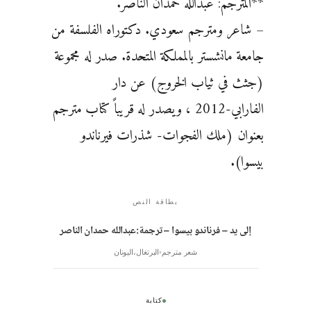
**المترجم: عبدالله حمدان الناصر.
– شاعر ومترجم سعودي. دكتوراه الفلسفة من
جامعة مانشستر بالمملكة المتحدة. صدر له مجموعة
(جثث في ثياب الخروج) عن دار
الفارابي-2012 ، ويصدر له قريباً كتاب مترجم
بعنوان (ملك الفجوات- شذرات فيرناندو
بيسوا).
بطاقة النص
إلى يد – فرناندو بيسوا – ترجمة:عبدالله حمدان الناصر
شعر مترجم
البرتغال
،
اليونان
كتابة