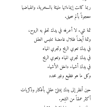
ربما كانت إيماءاتها مليئة بالسخرية، وانقباضها
معجوناً بألم سحيق.
ثمة شيء لا أعرفه في يدك تحلم به الروح،
وثمة أيضاً ظلال غامضة تتلبس العقل
في يدك تعوي الريح وتجري المياه
في يدك تجري المياه وتعوي الريح
في يدك أشياء داخل الأشياء
وكل ما هو فظيع وغير محدد
حين أنظر إلى يدك يمتلئ عقلي بأفكار وذكريات
أكثر عمقاً من الشِعر.