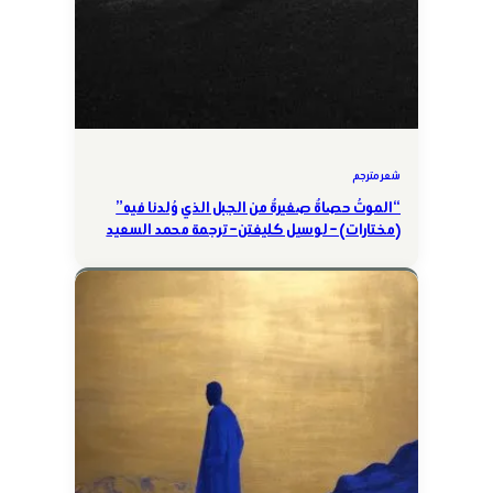
شعر مترجم
“الموتُ حصاةٌ صغيرةٌ من الجبل الذي وُلدنا فيه”
(مختارات) – لوسيل كليفتن – ترجمة محمد السعيد