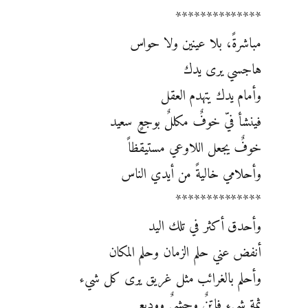
**************
مباشرةً، بلا عينين ولا حواس
هاجسي يرى يدك
وأمام يدك يتهدم العقل
فينشأ فيّ خوفٌ مكللٌ بوجعٍ سعيد
خوفٌ يجعل اللاوعي مستيقظاً
وأحلامي خاليةً من أيدي الناس
**************
وأحدق أكثر في تلك اليد
أنفض عني حلم الزمان وحلم المكان
وأحلم بالغرائب مثل غريق يرى كل شيء
ثمة شيء فاتنٌ وحشيٌ ووديع