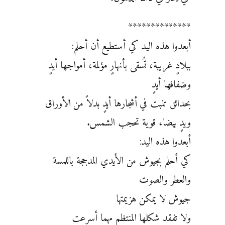
**************
أبعدوا هذه اليد كي أستطيع أن أحلم:
ببلادٍ غريبة، تُسقى بأنهارٍ مؤلمة، أمواجها أيدٍ
وضفافها أيدٍ
بحدائق تنبت في أشجارها أيدٍ بدلاً من الأوراق
ويدٍ بيضاء قوية تحجب الشمس.
أبعدوا هذه اليد:
كي أحلم بجيوش من الأيدي المدججة باللمسة
والعطر والصوت
جيوش لا يمكن هزيمتها
ولا تفقد شكلها المنتظم مهما أسرعت