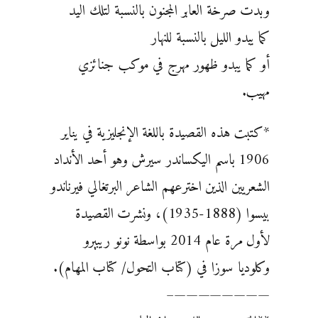
وبدت صرخة العابر المجنون بالنسبة لتلك اليد
كما يبدو الليل بالنسبة للنهار
أو كما يبدو ظهور مهرج في موكب جنائزي
مهيب.
*كتبت هذه القصيدة باللغة الإنجليزية في يناير
1906 باسم اليكساندر سيرش وهو أحد الأنداد
الشعريين الذين اخترعهم الشاعر البرتغالي فيرناندو
بيسوا (1888-1935)، ونشرت القصيدة
لأول مرة عام 2014 بواسطة نونو ريبيرو
وكلوديا سوزا في (كتاب التحول/ كتاب المهام).
————————–