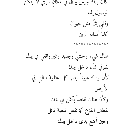
كأن يدك جرسُ يدق في مكانٍ سري لا يمكن
الوصول إليه
وقلبي يئنّ مثل حيوان
كلما أصابه الرنين
**************
هناك شيء وحشيٌ وجديد وغير واقعي في يدك
نظرتي تتألم داخل يدك
لأن ليدك عيوناً تبصر كل المخاوف التي في
الأرض
وكأن هناك شخصاً يكمن في يدك
يقطف الفزع كما تفعل قبضة قاتل
وحين أضع يدي داخل يدك