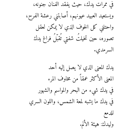
في ممرات يدك، حيث يفقد الفنان جنونه،
ويستعيد العبيد عيونهم، أصابتني رعشة الفرح،
واحتلني كل الخوف الذي لا يمكن لعقل
تصوره، حين تخيلتُ شفتي تُقبّلُ فراغ يدك
السرمدي.
يدك المعنى الذي لا يصل إليه أحد
المعنى الأكثر عمقاً من مخاوف المرء
في يدك شيء من البحر والمواسم والشهور
في يدك ما يشبه لمعة الشمس، واللون السري
للدمع
وليدك: هيئة الألم.