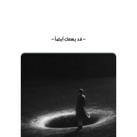
— قد يهمك أيضاً —