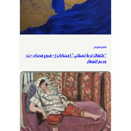
شعر مترجم
“كتفاكَ تربةٌ لصلاتي” (مختارات) – فروغ فرخزاد – ت:
مريم العطار