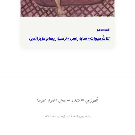
شعر مترجم
ثلاثُ حيوات – سارة راسل – ترجمة ريهام عزيز الدين
أنطولوجي © 2026 — بعض الحقوق محفوظة
بث تجريبي للنسخة المطوّرة حتى نهاية ٢٠٢٦