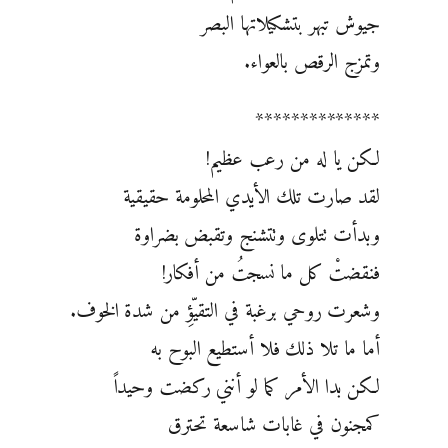
جيوش تبهر بتشكيلاتها البصر
وتمزج الرقص بالعواء.
**************
لكن يا له من رعب عظيم!
لقد صارت تلك الأيدي المحلومة حقيقية
وبدأت تتلوى وتتشنج وتقبض بضراوة
فنقضتْ كل ما نسجتُ من أفكار!
وشعرت روحي برغبة في التقيّؤِ من شدة الخوف.
أما ما تلا ذلك فلا أستطيع البوح به
لكن بدا الأمر كما لو أنني ركضت وحيداً
كمجنون في غابات شاسعة تحترق