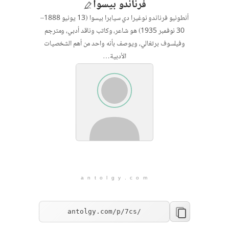
فرناندو بيسوا
أنطونيو فرناندو نوغيرا دي سيابرا بيسوا (13 يونيو 1888–
30 نوفمبر 1935) هو شاعر، وكاتب وناقد أدبي، ومترجم
وفيلسوف برتغالي، ويوصف بأنه واحد من أهم الشخصيات
الأدبية…
a n t o l g y . c o m