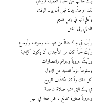
يدك جانب من الحياة العميقة لروحي
لقد عرفتُ يدك قبل أن يولد الوقت
وأعلم أنها في زمنٍ قديم
قادتني إلى القتل
رأيتُ في يدك عالماً من تنهدات وخوف وأوجاع
رأيتُ حُباً كان من الأجدى أن يكون كراهية
ورأيتُ حروباً وجرائم وانتصارات
وسقوطاً مؤلماً للعديد من الدول
كل ذلك وأكثر تكشّف للروح
في يدك التي تشبه صلاة غامضة
وحروباً صغيرة تندلع داخل قلعة في الليل