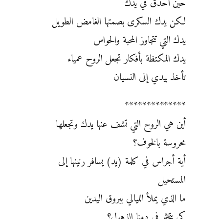
حين أحدق في يدك
لكن يدك السكرى بصمتها الغامض الطويل
يدك التي تتجاوز المحبة والحواس
يدك المكتظة بأفكار تجعل الروح عمياء
تأخذ بيدي إلى النسيان
**************
أين هي الروح التي تشف عنها يدك وتجعلها
محروسة بالخوف؟
أية أجراس في كلمة (يد) يسافر رنينها إلى
المستحيل
ما الذي يملأ الليالي ببروق اليدين
كي يتخثر في دمنا الذهول؟