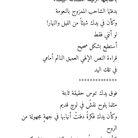
بدفئها الشاحب الممزوج بالنعومة
وكأن في يدك شيئاً من الليل والنهار!
لو أنني فقط
أستطيع بشكل صحيح
قراءة النص الإلهي العميق النائم أمامي
في تلك اليد
**************
فوق يدك تنوس حقيقة ثابتة
مثلما يلوح نقشُ في لوحٍ قديم
وكأن يدك فكرةُ دفنتْ أنيابها في جهةٍ مجهولة من
الروح