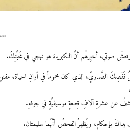
حجم 
رتعشَ صوتي، أخبِرهُم أنَّ الكبرياءَ هو نهجي في مَحبَّتِكَ.
 قَفَصِكَ الصَّدريِّ، الذي كان محموماً في أوانِ الحياة، مفتوح
ُ عن عشرةِ آلافِ قِطعةٍ موسيقيَّةٍ في جوفهِ.
َتْ يداكَ بإحكام، ويُظهرُ الفحصُ أنَّهُما سليمتان.