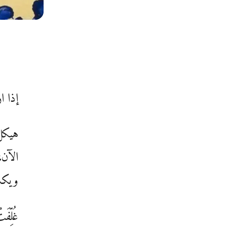
إذا ا
هيكلُ
الآن،
ويكشف
غُلِّف