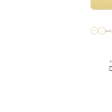
+
−
الخط
ٌ