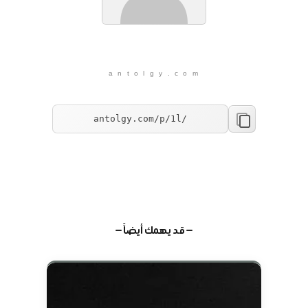
a n t o l g y . c o m
— قد يهمك أيضاً —