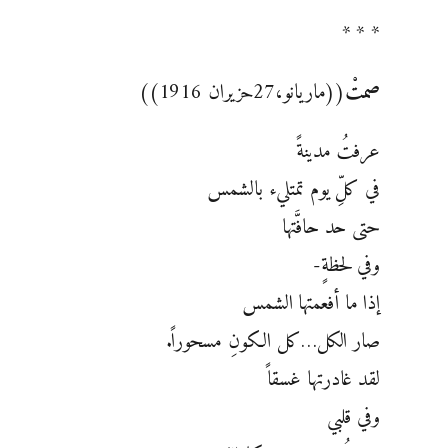
* * *
صمتْ
‏((ماريانو،27حزيران 1916))‏
عرفتُ مدينةً
في كلِّ يوم تمتليء بالشمس
حتى حد حافَّتها
وفي لحظةٍ-‏
إذا ما أفعمتها الشمس
صار الكل…كل الكونِ مسحوراً.‏
لقد غادرتها غسقاً
وفي قلبي