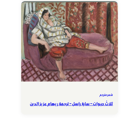
شعر مترجم
ثلاثُ حيوات – سارة راسل – ترجمة ريهام عزيز الدين