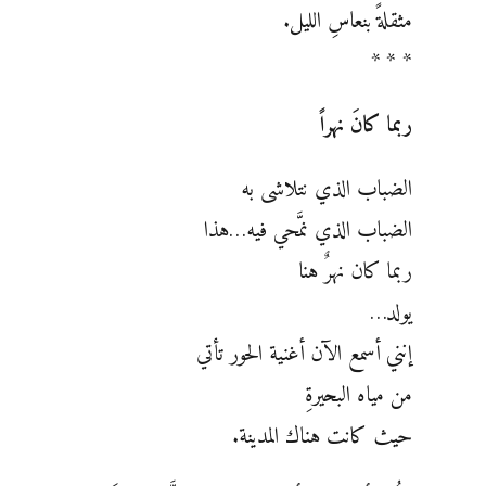
مثقلةً بنعاسِ الليل.‏
* * *
ربما كانَ نهراً
الضباب الذي نتلاشى به
الضباب الذي نمَّحي فيه…هذا
ربما كان نهرٌ هنا
يولد…‏
إنني أسمع الآن أغنية الحور تأتي
من مياه البحيرةِ
حيث كانت هناك المدينة.‏