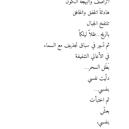
أتراصف والبهجةَ الكونَ‏
هادئةَ الخفق والخافق
تنتفخ الجبال
بالريح…ظلاً ليلكاً
ثم تسير في سباق تجذيف مع السماء
في الأعالي الشفيفة
بَطَل السحر…‏
دلّيت نفسي
بنفسي…‏
ثم اختبأت
بعشّ
بنفسي.‏