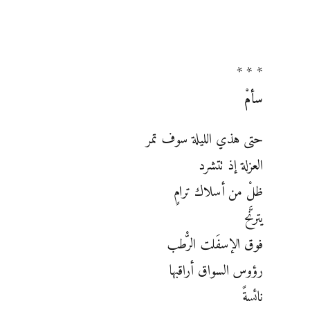
* * *
سأمْ
حتى هذي الليلة سوف تمر
العزلة إذ تتشرد
ظلْ من أسلاك ترام‏ٍ
يترنَّح
فوق الإسفَلت الرّْطب
رؤوس السواق أراقبها ‏
نائسةً