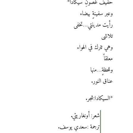
حفيفُ غصونِ سيكادا*‏
وعبر سفينةٍ بيضاء
رأيت مدينتي…تخفى
تلاشى
وهي تترك في الهواء
معلقاً
وللحظةٍ…منها
عناق النور.
‏*السيكادا:شجر.
شعر: أونغاريتي.
ترجمة :سعدي يوسف.