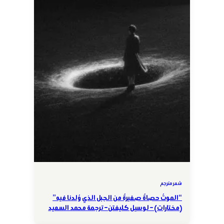
شعر مترجم
“الموتُ حصاةٌ صغيرةٌ من الجبل الذي وُلدنا فيه”
(مختارات) – لوسيل كليفتن – ترجمة محمد السعيد