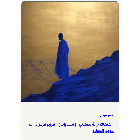
شعر مترجم
“كتفاكَ تربةٌ لصلاتي” (مختارات) – فروغ فرخزاد – ت:
مريم العطار