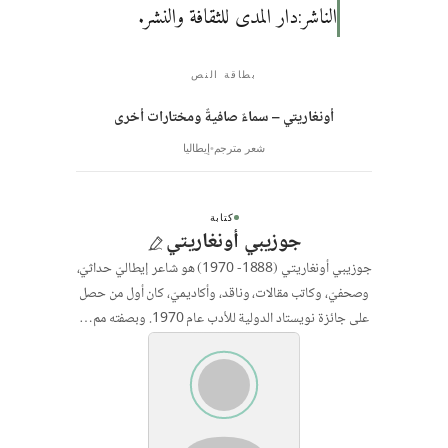
الناشر:دار المدى للثقافة والنشر.
بطاقة النص
أونغاريتي – سماءٌ صافيةٌ ومختارات أخرى
شعر مترجم
إيطاليا
كتابة
جوزيبي أونغاريتي
جوزيبي أونغاريتي (1888- 1970) هو شاعر إيطاليّ حداثيّ،
وصحفيّ، وكاتب مقالات، وناقد، وأكاديميّ، كان أول من حصل
على جائزة نويستاد الدولية للأدب عام 1970. وبصفته مم…