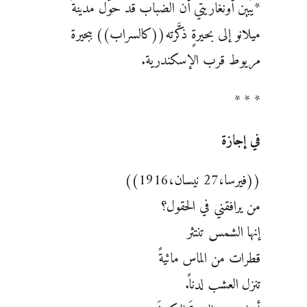
‏*يُبين أونغاريتي أن الضباب قد حوَّل مدينةَ
ميلانو إلى بحيرةٍ ذكَّرته((كالسراب)) ببحيرة
مريوط قرب ‏الإسكندرية.‏
* * *
في إجازة
‏((فيرسا،27 نيسان،1916))‏
من يرافقني في الحقول؟
إنها الشمس تنتثر
قطرات من الماس مائيةً
تنزل العشب لدناً.‏