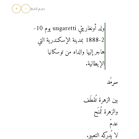
+
−
حجم الخط
ولد أونغاريتي ‏‎ungaretti‏ يوم 10-
2-1888 بمدينة الإسكندرية التي
هاجر إليها والداه من توسكانيا
‏الإيطالية. ‏
سرمَد
بين الزهرة تُقطَف ‏
والزهرة تُمنَح
عدمْ
لا يُدركه التعبير.