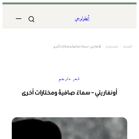
تخطى
إلى
أنطولوجي
المحتوى
الرئيسية
›
شعر مترجم
›
أونغاريتي – سماءٌ صافيةٌ ومختارات أخرى
شعر مترجم
أونغاريتي – سماءٌ صافيةٌ ومختارات أخرى